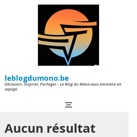
Aller
au
contenu
(Pressez
Entrée)
leblogdumono.be
Découvrir, Inspirer, Partager – Le Blog du Mono vous emmène en
voyage.
Aucun résultat