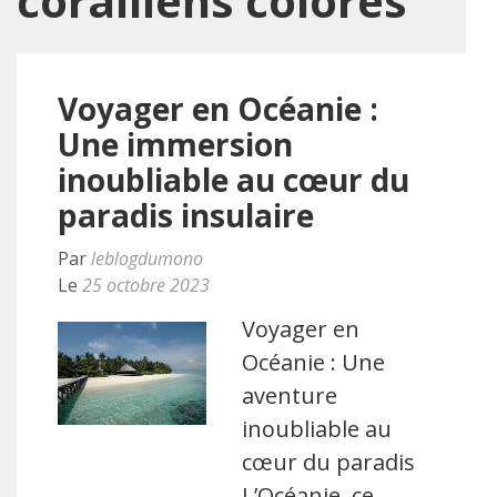
coralliens colorés
Voyager en Océanie :
Une immersion
inoubliable au cœur du
paradis insulaire
Par
leblogdumono
Le
25 octobre 2023
Voyager en
Océanie : Une
aventure
inoubliable au
cœur du paradis
L’Océanie, ce