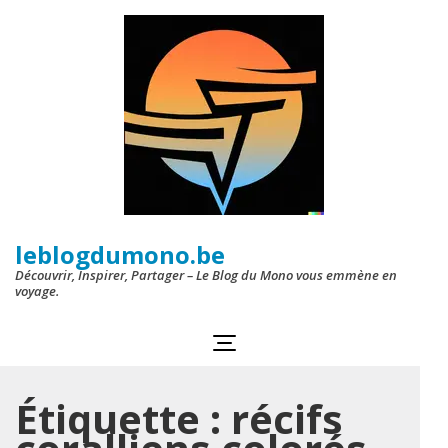
Aller
au
contenu
(Pressez
Entrée)
leblogdumono.be
Découvrir, Inspirer, Partager – Le Blog du Mono vous emmène en
voyage.
Étiquette :
récifs