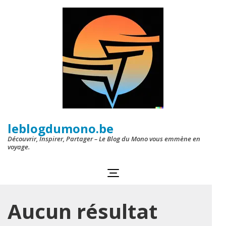
Aller
au
contenu
(Pressez
Entrée)
leblogdumono.be
Découvrir, Inspirer, Partager – Le Blog du Mono vous emmène en
voyage.
Aucun résultat