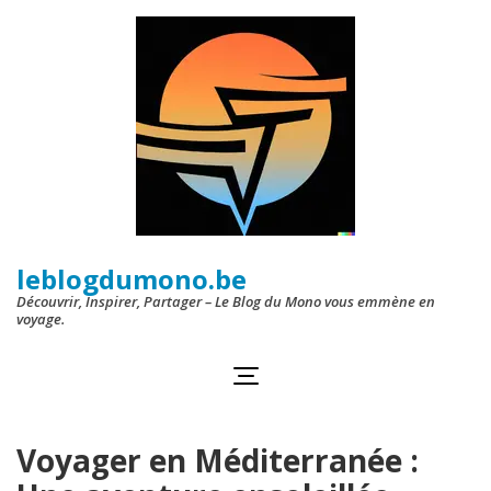
Aller
au
contenu
(Pressez
Entrée)
leblogdumono.be
Découvrir, Inspirer, Partager – Le Blog du Mono vous emmène en
voyage.
Voyager en Méditerranée :