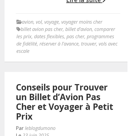
avion
,
vol
,
voyage
,
voyager moins cher
billet avion pas cher
,
billet d'avion
,
comparer
les prix
,
dates flexibles
,
pas cher
,
programmes
de fidélité
,
réserver à l'avance
,
trouver
,
vols avec
escale
Conseils pour Trouver
un Billet d’Avion Pas
Cher et Voyager à Petit
Prix
Par
leblogdumono
Le
23 juin 2025