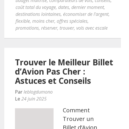
budget maîtrisé
,
comparateurs de vols
,
conseils
,
coût total du voyage
,
dates
,
dernier moment
,
destinations lointaines
,
économiser de l'argent
,
flexible
,
moins cher
,
offres spéciales
,
promotions
,
réserver
,
trouver
,
vols avec escale
Trouver le Meilleur Billet
d’Avion Pas Cher :
Astuces et Conseils
Par
leblogdumono
Le
24 juin 2025
Comment
Trouver un
Billet d’Avion