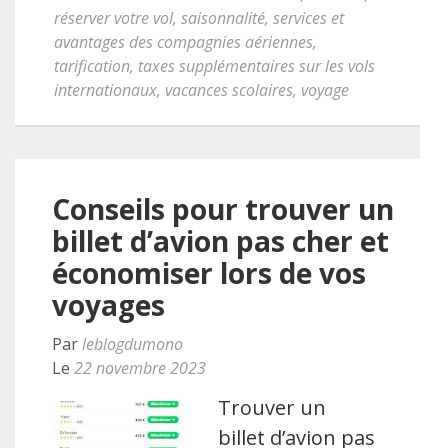
réserver votre vol
,
saisonnalité
,
services et
avantages des compagnies aériennes
,
tarification
,
taxes supplémentaires sur les vols
internationaux
,
vacances scolaires
,
voyage
Conseils pour trouver un
billet d’avion pas cher et
économiser lors de vos
voyages
Par
leblogdumono
Le
22 novembre 2023
Trouver un
billet d’avion pas