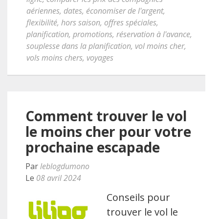
aériennes
,
dates
,
économiser de l'argent
,
flexibilité
,
hors saison
,
offres spéciales
,
planification
,
promotions
,
réservation à l'avance
,
souplesse dans la planification
,
vol moins cher
,
vols moins chers
,
voyages
Comment trouver le vol
le moins cher pour votre
prochaine escapade
Par
leblogdumono
Le
08 avril 2024
Conseils pour
trouver le vol le