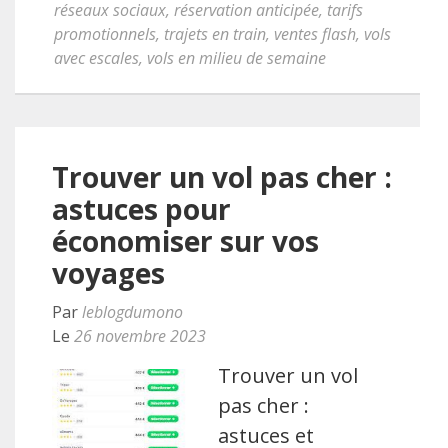
réseaux sociaux
,
réservation anticipée
,
tarifs
promotionnels
,
trajets en train
,
ventes flash
,
vols
avec escales
,
vols en milieu de semaine
Trouver un vol pas cher :
astuces pour
économiser sur vos
voyages
Par
leblogdumono
Le
26 novembre 2023
Trouver un vol
pas cher :
astuces et