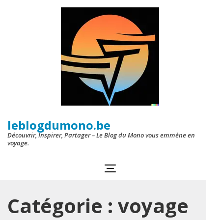
Aller
au
contenu
(Pressez
Entrée)
leblogdumono.be
Découvrir, Inspirer, Partager – Le Blog du Mono vous emmène en
voyage.
Catégorie :
voyage