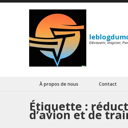
Aller
au
contenu
(Pressez
leblogdum
Entrée)
Découvrir, Inspirer, P
À propos de nous
Contact
Étiquette :
réduct
d’avion et de trai