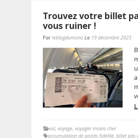
Trouvez votre billet p
vous ruiner !
Par
leblogdumono
Le
19 décembre 2023
B
m
u
a
m
v
L
vol
,
voyage
,
voyager moins cher
accumulation de points fidélité
,
billet pas