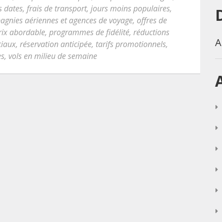
es dates
,
frais de transport
,
jours moins populaires
,
agnies aériennes et agences de voyage
,
offres de
rix abordable
,
programmes de fidélité
,
réductions
A
ciaux
,
réservation anticipée
,
tarifs promotionnels
,
es
,
vols en milieu de semaine