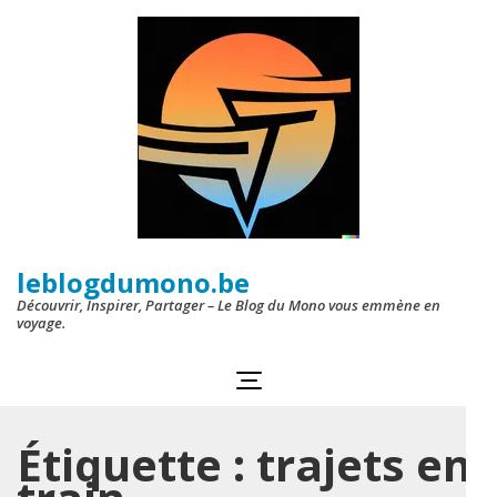
Aller
au
contenu
(Pressez
Entrée)
leblogdumono.be
Découvrir, Inspirer, Partager – Le Blog du Mono vous emmène en
voyage.
Étiquette :
trajets en