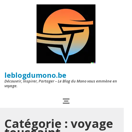
Aller
au
contenu
(Pressez
Entrée)
leblogdumono.be
Découvrir, Inspirer, Partager – Le Blog du Mono vous emmène en
voyage.
Catégorie :
voyage