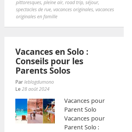
pittoresques
,
pleine air
,
road trip
,
séjour
,
spectacles de rue
,
vacances originales
,
vacances
originales en famille
Vacances en Solo :
Conseils pour les
Parents Solos
Par
leblogdumono
Le
28 août 2024
Vacances pour
Parent Solo
Vacances pour
Parent Solo :