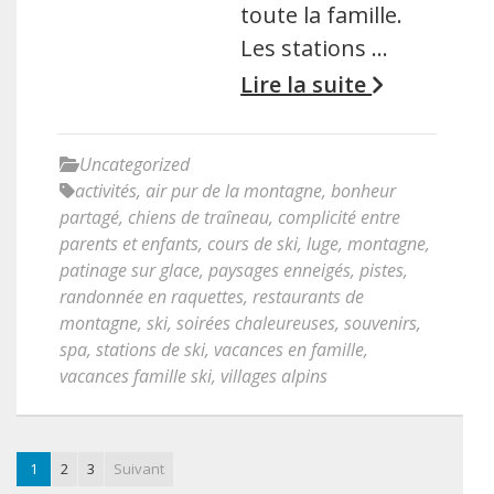
toute la famille.
Les stations …
Lire la suite
Uncategorized
activités
,
air pur de la montagne
,
bonheur
partagé
,
chiens de traîneau
,
complicité entre
parents et enfants
,
cours de ski
,
luge
,
montagne
,
patinage sur glace
,
paysages enneigés
,
pistes
,
randonnée en raquettes
,
restaurants de
montagne
,
ski
,
soirées chaleureuses
,
souvenirs
,
spa
,
stations de ski
,
vacances en famille
,
vacances famille ski
,
villages alpins
1
2
3
Suivant