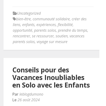
Uncategorized
bien-être
,
communauté solidaire
,
créer des
liens
,
enfants
,
expériences
,
flexibilité
,
opportunité
,
parents solos
,
prendre du temps
,
rencontrer
,
se ressourcer
,
soutien
,
vacances
parents solos
,
voyage sur mesure
Conseils pour des
Vacances Inoubliables
en Solo avec les Enfants
Par
leblogdumono
Le
26 août 2024