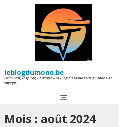
Aller
au
contenu
(Pressez
Entrée)
leblogdumono.be
Découvrir, Inspirer, Partager – Le Blog du Mono vous emmène en
voyage.
Mois :
août 2024