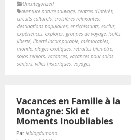
Uncategorized
aventure nature sauvage
,
centres d'intérêt
,
circuits culturels
,
croisières relaxantes
,
destinations populaires
,
enrichissants
,
exclus
,
expériences
,
explorer
,
groupes de voyage
,
isolés
,
liberté
,
liberté incomparable
,
mémorables
,
monde
,
plages exotiques
,
retraites bien-être
,
solos seniors
,
vacances
,
vacances pour solos
seniors
,
villes historiques
,
voyages
Vacances en Famille à la
Montagne: Ski et
Moments Inoubliables
Par
leblogdumono