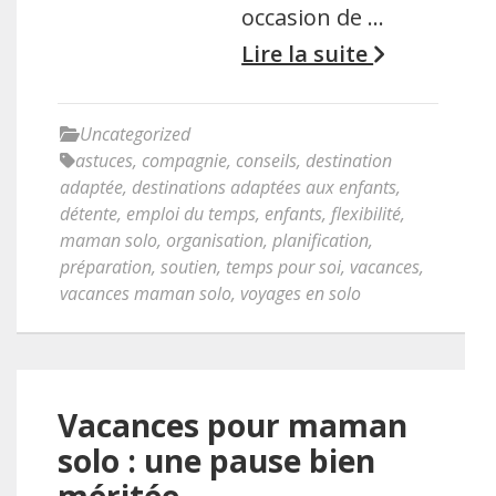
occasion de …
Lire la suite
Uncategorized
astuces
,
compagnie
,
conseils
,
destination
adaptée
,
destinations adaptées aux enfants
,
détente
,
emploi du temps
,
enfants
,
flexibilité
,
maman solo
,
organisation
,
planification
,
préparation
,
soutien
,
temps pour soi
,
vacances
,
vacances maman solo
,
voyages en solo
Vacances pour maman
solo : une pause bien