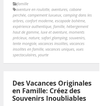
famille
aventure en roulotte
,
aventures
,
cabane
perchée
,
campement luxueux
,
camping dans les
arbres
,
confort moderne
,
escapade bohème
,
expérience authentique
,
famille
,
hébergement
haut de gamme
,
luxe et aventure
,
moments
précieux
,
nature
,
safari glamping
,
souvenirs
,
tente mongole
,
vacances insolites
,
vacances
insolites en famille
,
vacances uniques
,
vues
spectaculaires
,
yourte
Des Vacances Originales
en Famille: Créez des
Souvenirs Inoubliables