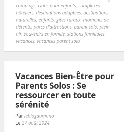
campings
,
clubs pour enfants
,
complexes
hôteliers
,
destinations adaptées
,
destinations
naturelles
,
enfants
,
gîtes ruraux
,
moments de
détente
,
parcs d'attractions
,
parent solo
,
plein
air
,
souvenirs en famille
,
stations familiales
,
vacances
,
vacances parent solo
Vacances Bien-Être pour
Parents Solos : Se
ressourcer en toute
sérénité
Par
leblogdumono
Le
27 août 2024