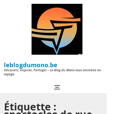
Aller
au
contenu
(Pressez
Entrée)
leblogdumono.be
Découvrir, Inspirer, Partager – Le Blog du Mono vous emmène en
voyage.
Étiquette :