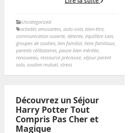
Lire la suite
Uncategorized
activités amusantes
,
auto-soin
,
bien-être
,
communication ouverte
,
détente
,
équilibre sain
,
groupes de soutien
,
lien familial
,
liens familiaux
,
parents célibataires
,
pause bien méritée
,
renouveau
,
ressource précieuse
,
séjour parent
solo
,
soutien mutuel
,
stress
Découvrez un Séjour
Harry Potter Tout
Compris Pas Cher et
Magique