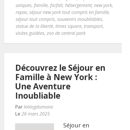
uniques
,
famille
,
forfait
,
hébergement
,
new york
,
repas
,
séjour new york tout compris en famille
,
séjour tout compris
,
souvenirs inoubliables
,
statue de la liberté
,
times square
,
transport
,
visites guidées
,
zoo de central park
Découvrez le Séjour en
Famille à New York :
Une Aventure
Inoubliable
Par
leblogdumono
Le
26 mars 2025
Séjour en