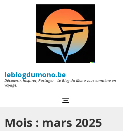
Aller
au
contenu
(Pressez
Entrée)
leblogdumono.be
Découvrir, Inspirer, Partager – Le Blog du Mono vous emmène en
voyage.
Mois :
mars 2025