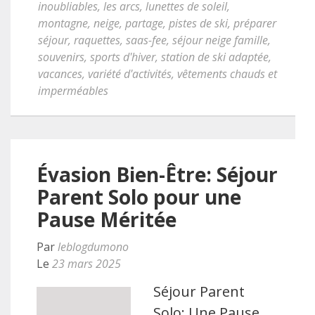
inoubliables
,
les arcs
,
lunettes de soleil
,
montagne
,
neige
,
partage
,
pistes de ski
,
préparer
séjour
,
raquettes
,
saas-fee
,
séjour neige famille
,
souvenirs
,
sports d'hiver
,
station de ski adaptée
,
vacances
,
variété d'activités
,
vêtements chauds et
imperméables
Évasion Bien-Être: Séjour
Parent Solo pour une
Pause Méritée
Par
leblogdumono
Le
23 mars 2025
Séjour Parent
Solo: Une Pause