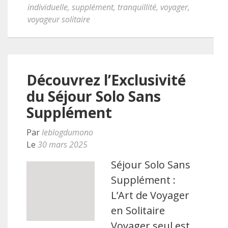
individuelle
,
supplément
,
tranquillité
,
voyager
,
voyageur solitaire
Découvrez l’Exclusivité
du Séjour Solo Sans
Supplément
Par
leblogdumono
Le
30 mars 2025
Séjour Solo Sans
Supplément :
L’Art de Voyager
en Solitaire
Voyager seul est