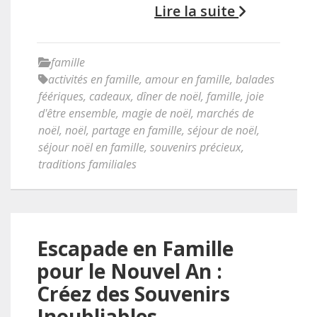
Lire la suite
famille
activités en famille
,
amour en famille
,
balades
féériques
,
cadeaux
,
dîner de noël
,
famille
,
joie
d'être ensemble
,
magie de noël
,
marchés de
noël
,
noël
,
partage en famille
,
séjour de noël
,
séjour noël en famille
,
souvenirs précieux
,
traditions familiales
Escapade en Famille
pour le Nouvel An :
Créez des Souvenirs
Inoubliables