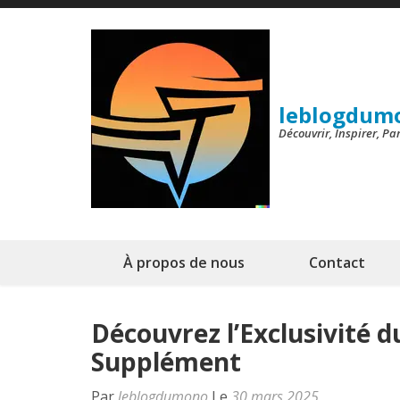
Aller
au
contenu
(Pressez
leblogdum
Entrée)
Découvrir, Inspirer, P
À propos de nous
Contact
Découvrez l’Exclusivité d
Supplément
Par
leblogdumono
Le
30 mars 2025