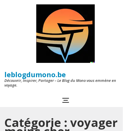
Aller
au
contenu
(Pressez
Entrée)
leblogdumono.be
Découvrir, Inspirer, Partager – Le Blog du Mono vous emmène en
voyage.
Catégorie :
voyager