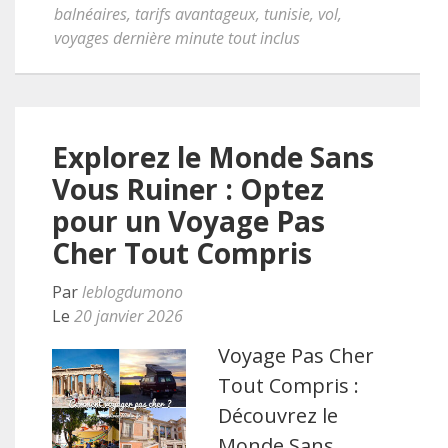
balnéaires
,
tarifs avantageux
,
tunisie
,
vol
,
voyages dernière minute tout inclus
Explorez le Monde Sans
Vous Ruiner : Optez
pour un Voyage Pas
Cher Tout Compris
Par
leblogdumono
Le
20 janvier 2026
Voyage Pas Cher
Tout Compris :
Découvrez le
Monde Sans