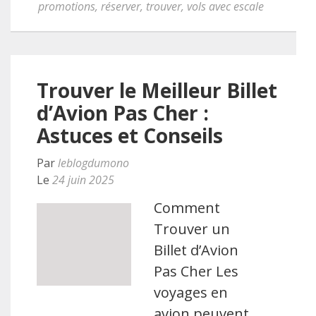
promotions
,
réserver
,
trouver
,
vols avec escale
Trouver le Meilleur Billet
d’Avion Pas Cher :
Astuces et Conseils
Par
leblogdumono
Le
24 juin 2025
Comment
Trouver un
Billet d’Avion
Pas Cher Les
voyages en
avion peuvent