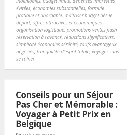
indéniables
,
budget limité
,
dépenses imprévues
évitées
,
économies substantielles
,
formule
pratique et abordable
,
maîtriser budget dès le
départ
,
offres attractives et économiques
,
organisation logistique
,
promotions ventes flash
réservation à l'avance
,
réductions significatives
,
simplicité économies sérénité
,
tarifs avantageux
négociés
,
tranquillité d'esprit totale
,
voyager sans
se ruiner
Conseils pour un Séjour
Pas Cher et Mémorable :
Voyager à Petit Prix en
Belgique