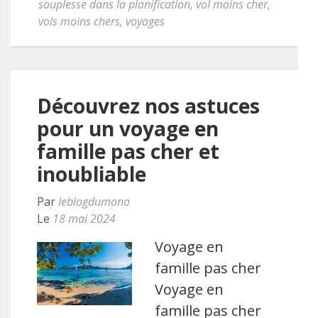
souplesse dans la planification
,
vol moins cher
,
vols moins chers
,
voyages
Découvrez nos astuces
pour un voyage en
famille pas cher et
inoubliable
Par
leblogdumono
Le
18 mai 2024
Voyage en
famille pas cher
Voyage en
famille pas cher