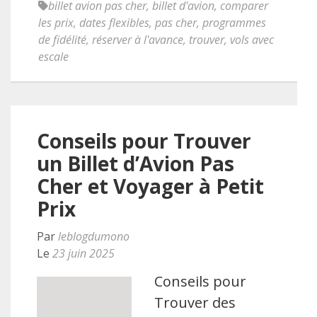
billet avion pas cher
,
billet d'avion
,
comparer
les prix
,
dates flexibles
,
pas cher
,
programmes
de fidélité
,
réserver à l'avance
,
trouver
,
vols avec
escale
Conseils pour Trouver
un Billet d’Avion Pas
Cher et Voyager à Petit
Prix
Par
leblogdumono
Le
23 juin 2025
Conseils pour
Trouver des