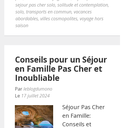
sejour pas cher solo
,
solitude et contemplation
,
solo
,
transports en commun
,
vacances
abordables
,
villes cosmopolites
,
voyage hors
saison
Conseils pour un Séjour
en Famille Pas Cher et
Inoubliable
Par
leblogdumono
Le
17 juillet 2024
Séjour Pas Cher
en Famille:
Conseils et