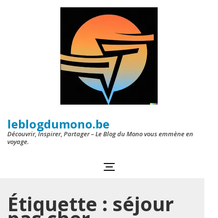
Aller
au
contenu
(Pressez
Entrée)
leblogdumono.be
Découvrir, Inspirer, Partager – Le Blog du Mono vous emmène en
voyage.
Étiquette :
séjour