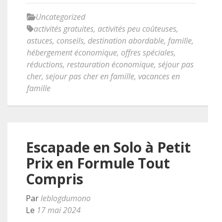
Uncategorized
activités gratuites
,
activités peu coûteuses
,
astuces
,
conseils
,
destination abordable
,
famille
,
hébergement économique
,
offres spéciales
,
réductions
,
restauration économique
,
séjour pas
cher
,
sejour pas cher en famille
,
vacances en
famille
Escapade en Solo à Petit
Prix en Formule Tout
Compris
Par
leblogdumono
Le
17 mai 2024