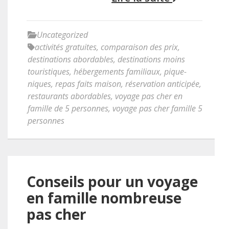
Uncategorized
activités gratuites
,
comparaison des prix
,
destinations abordables
,
destinations moins
touristiques
,
hébergements familiaux
,
pique-
niques
,
repas faits maison
,
réservation anticipée
,
restaurants abordables
,
voyage pas cher en
famille de 5 personnes
,
voyage pas cher famille 5
personnes
Conseils pour un voyage
en famille nombreuse
pas cher