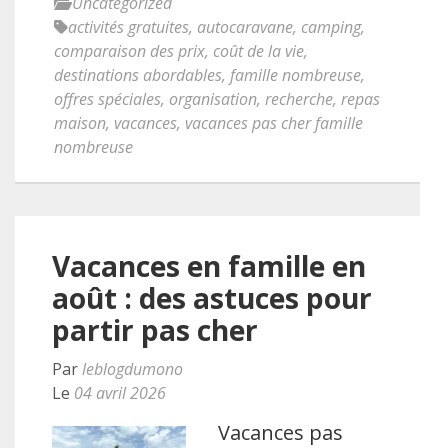
Uncategorized
activités gratuites
,
autocaravane
,
camping
,
comparaison des prix
,
coût de la vie
,
destinations abordables
,
famille nombreuse
,
offres spéciales
,
organisation
,
recherche
,
repas
maison
,
vacances
,
vacances pas cher famille
nombreuse
Vacances en famille en
août : des astuces pour
partir pas cher
Par
leblogdumono
Le
04 avril 2026
Vacances pas