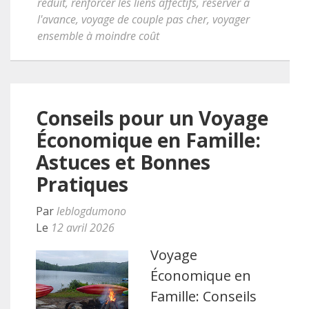
réduit
,
renforcer les liens affectifs
,
réserver à
l'avance
,
voyage de couple pas cher
,
voyager
ensemble à moindre coût
Conseils pour un Voyage
Économique en Famille:
Astuces et Bonnes
Pratiques
Par
leblogdumono
Le
12 avril 2026
Voyage
Économique en
Famille: Conseils