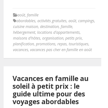
août
,
famille
abordables
,
activités gratuites
,
août
,
campings
,
cuisine maison
,
destination
,
famille
,
hébergement
,
locations d'appartements
,
maisons d'hôtes
,
organisation
,
petits prix
,
planification
,
promotions
,
repas
,
touristiques
,
vacances
,
vacances pas cher en famille en août
Vacances en famille au
soleil à petit prix : le
guide ultime pour des
voyages abordables