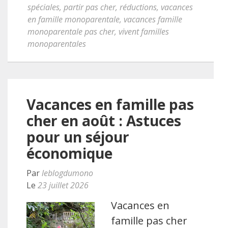
spéciales
,
partir pas cher
,
réductions
,
vacances
en famille monoparentale
,
vacances famille
monoparentale pas cher
,
vivent familles
monoparentales
Vacances en famille pas
cher en août : Astuces
pour un séjour
économique
Par
leblogdumono
Le
23 juillet 2026
Vacances en
famille pas cher