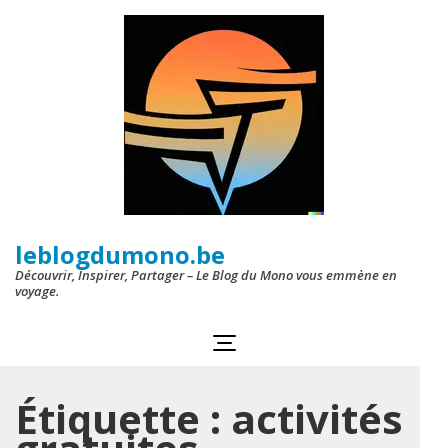
Aller
au
contenu
(Pressez
Entrée)
leblogdumono.be
Découvrir, Inspirer, Partager – Le Blog du Mono vous emmène en
voyage.
Étiquette :
activités