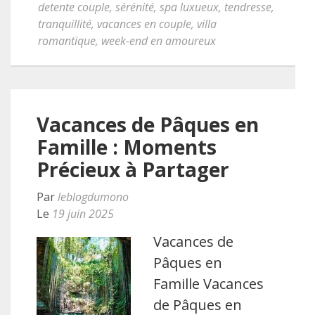
detente couple
,
sérénité
,
spa luxueux
,
tendresse
,
tranquillité
,
vacances en couple
,
villa
romantique
,
week-end en amoureux
Vacances de Pâques en
Famille : Moments
Précieux à Partager
Par
leblogdumono
Le
19 juin 2025
Vacances de
Pâques en
Famille Vacances
de Pâques en