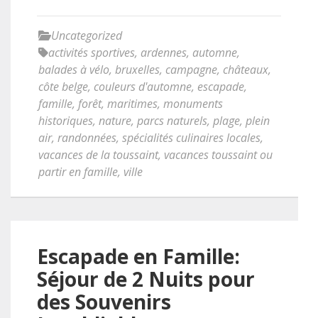
Uncategorized
activités sportives
,
ardennes
,
automne
,
balades à vélo
,
bruxelles
,
campagne
,
châteaux
,
côte belge
,
couleurs d'automne
,
escapade
,
famille
,
forêt
,
maritimes
,
monuments
historiques
,
nature
,
parcs naturels
,
plage
,
plein
air
,
randonnées
,
spécialités culinaires locales
,
vacances de la toussaint
,
vacances toussaint ou
partir en famille
,
ville
Escapade en Famille:
Séjour de 2 Nuits pour
des Souvenirs