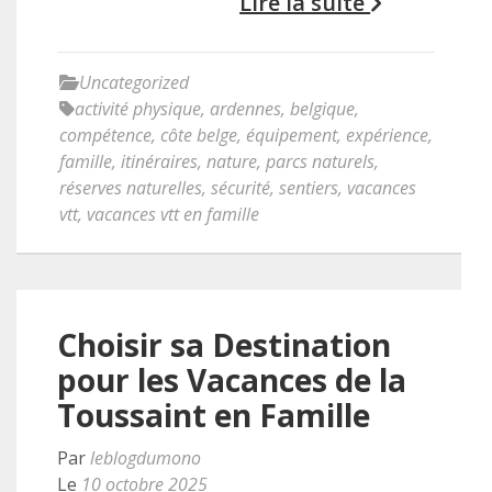
Lire la suite
Uncategorized
activité physique
,
ardennes
,
belgique
,
compétence
,
côte belge
,
équipement
,
expérience
,
famille
,
itinéraires
,
nature
,
parcs naturels
,
réserves naturelles
,
sécurité
,
sentiers
,
vacances
vtt
,
vacances vtt en famille
Choisir sa Destination
pour les Vacances de la
Toussaint en Famille
Par
leblogdumono
Le
10 octobre 2025