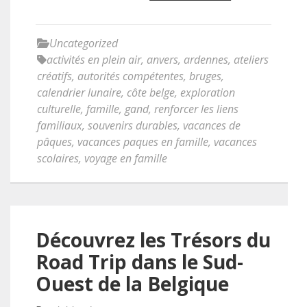
Uncategorized
activités en plein air
,
anvers
,
ardennes
,
ateliers
créatifs
,
autorités compétentes
,
bruges
,
calendrier lunaire
,
côte belge
,
exploration
culturelle
,
famille
,
gand
,
renforcer les liens
familiaux
,
souvenirs durables
,
vacances de
pâques
,
vacances paques en famille
,
vacances
scolaires
,
voyage en famille
Découvrez les Trésors du
Road Trip dans le Sud-
Ouest de la Belgique