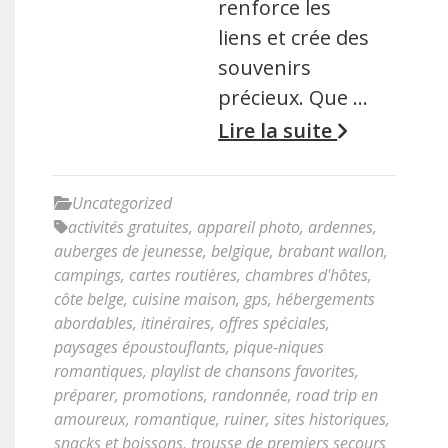
renforce les
liens et crée des
souvenirs
précieux. Que …
Lire la suite
Uncategorized
activités gratuites
,
appareil photo
,
ardennes
,
auberges de jeunesse
,
belgique
,
brabant wallon
,
campings
,
cartes routières
,
chambres d'hôtes
,
côte belge
,
cuisine maison
,
gps
,
hébergements
abordables
,
itinéraires
,
offres spéciales
,
paysages époustouflants
,
pique-niques
romantiques
,
playlist de chansons favorites
,
préparer
,
promotions
,
randonnée
,
road trip en
amoureux
,
romantique
,
ruiner
,
sites historiques
,
snacks et boissons
,
trousse de premiers secours