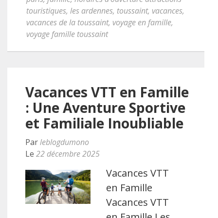
touristiques
,
les ardennes
,
toussaint
,
vacances
,
vacances de la toussaint
,
voyage en famille
,
voyage famille toussaint
Vacances VTT en Famille
: Une Aventure Sportive
et Familiale Inoubliable
Par
leblogdumono
Le
22 décembre 2025
Vacances VTT
en Famille
Vacances VTT
en Famille Les