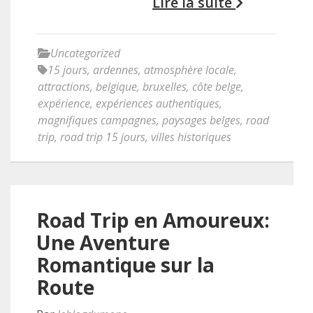
Lire la suite
Uncategorized
15 jours
,
ardennes
,
atmosphère locale
,
attractions
,
belgique
,
bruxelles
,
côte belge
,
expérience
,
expériences authentiques
,
magnifiques campagnes
,
paysages belges
,
road
trip
,
road trip 15 jours
,
villes historiques
Road Trip en Amoureux:
Une Aventure
Romantique sur la
Route