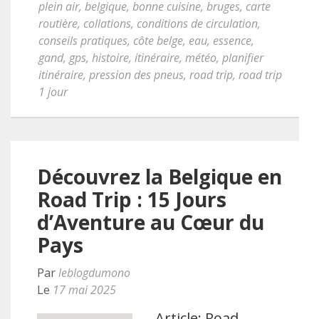
plein air
,
belgique
,
bonne cuisine
,
bruges
,
carte
routière
,
collations
,
conditions de circulation
,
conseils pratiques
,
côte belge
,
eau
,
essence
,
gand
,
gps
,
histoire
,
itinéraire
,
météo
,
planifier
itinéraire
,
pression des pneus
,
road trip
,
road trip
1 jour
Découvrez la Belgique en
Road Trip : 15 Jours
d’Aventure au Cœur du
Pays
Par
leblogdumono
Le
17 mai 2025
Article: Road