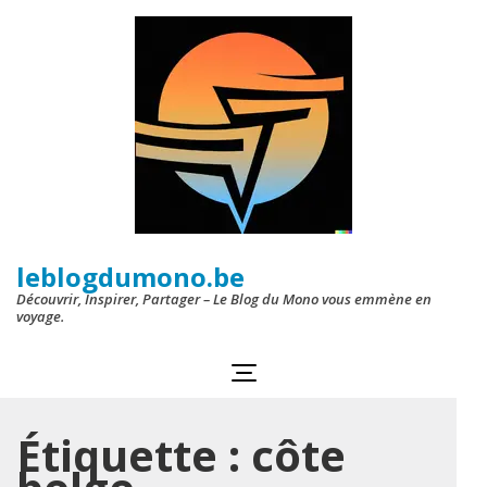
Aller
au
contenu
(Pressez
Entrée)
leblogdumono.be
Découvrir, Inspirer, Partager – Le Blog du Mono vous emmène en
voyage.
Étiquette :
côte