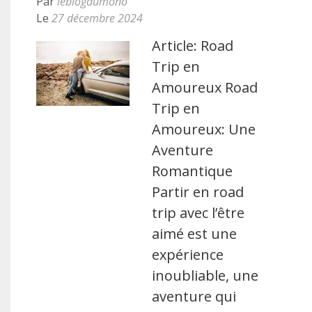
Par
leblogdumono
Le
27 décembre 2024
Article: Road
Trip en
Amoureux Road
Trip en
Amoureux: Une
Aventure
Romantique
Partir en road
trip avec l’être
aimé est une
expérience
inoubliable, une
aventure qui