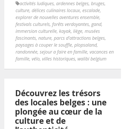
activités ludiques
,
ardennes belges
,
bruges
,
culture
,
délices culinaires locaux
,
escalade
,
explorer de nouvelles aventures ensemble
,
festivals culturels
,
forêts verdoyantes
,
gand
,
immersion culturelle
,
kayak
,
liège
,
musées
fascinants
,
nature
,
parcs d'attractions belges
,
paysages à couper le souffle
,
plopsaland
,
randonnée
,
sejour a faire en famille
,
vacances en
famille
,
vélo
,
villes historiques
,
walibi belgium
Découvrez les trésors
des locales belges : une
plongée au cœur de la
culture et de