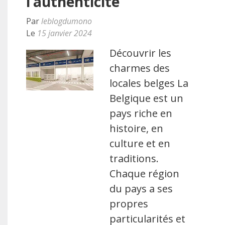
l’authenticité
Par
leblogdumono
Le
15 janvier 2024
Découvrir les
charmes des
locales belges La
Belgique est un
pays riche en
histoire, en
culture et en
traditions.
Chaque région
du pays a ses
propres
particularités et