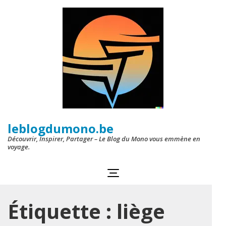
Aller
au
contenu
(Pressez
Entrée)
leblogdumono.be
Découvrir, Inspirer, Partager – Le Blog du Mono vous emmène en
voyage.
Étiquette :
liège