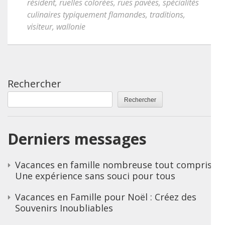
résident
,
ruelles colorées
,
rues pavées
,
spécialités
culinaires typiquement flamandes
,
traditions
,
visiteur
,
wallonie
Rechercher
Rechercher
Derniers messages
Vacances en famille nombreuse tout compris :
Une expérience sans souci pour tous
Vacances en Famille pour Noël : Créez des
Souvenirs Inoubliables