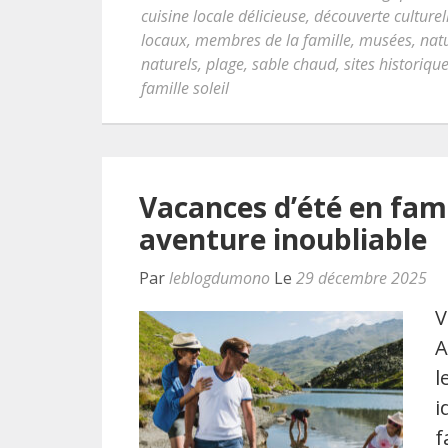
cuisine locale délicieuse
,
découverte culturel
locaux
,
membres de la famille
,
musées
,
nat
naturels
,
plage
,
sable chaud
,
sites historiqu
famille soleil
Vacances d’été en fami
aventure inoubliable
Par
leblogdumono
Le
29 décembre 2025
V
A
l
i
f