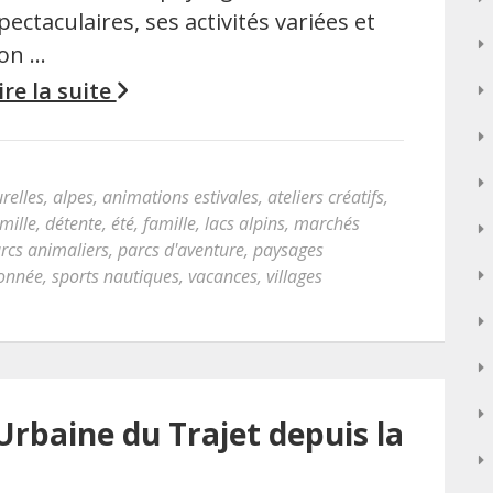
pectaculaires, ses activités variées et
on …
ire la suite
relles
,
alpes
,
animations estivales
,
ateliers créatifs
,
mille
,
détente
,
été
,
famille
,
lacs alpins
,
marchés
rcs animaliers
,
parcs d'aventure
,
paysages
donnée
,
sports nautiques
,
vacances
,
villages
Urbaine du Trajet depuis la