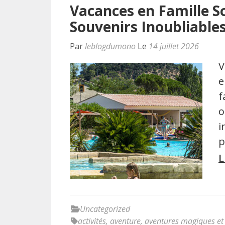
Vacances en Famille Sou
Souvenirs Inoubliable
Par
leblogdumono
Le
14 juillet 2026
V
e
f
o
i
p
L
Uncategorized
activités
,
aventure
,
aventures magiques et 