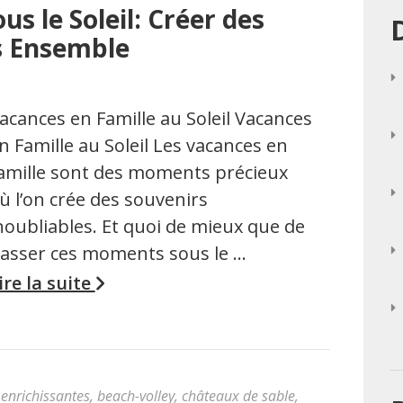
s le Soleil: Créer des
s Ensemble
acances en Famille au Soleil Vacances
n Famille au Soleil Les vacances en
amille sont des moments précieux
ù l’on crée des souvenirs
noubliables. Et quoi de mieux que de
asser ces moments sous le …
ire la suite
enrichissantes
,
beach-volley
,
châteaux de sable
,