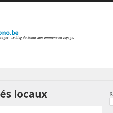
ono.be
artager – Le Blog du Mono vous emmène en voyage.
és locaux
R