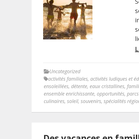
S
s
i
s
l
L
Uncategorized
activités familiales
,
activités ludiques et é
ensoleillées
,
détente
,
eaux cristallines
,
famil
ensemble enrichissante
,
opportunités
,
parcs
culinaires
,
soleil
,
souvenirs
,
spécialités régi
Des vacances en famill