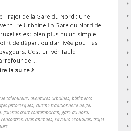
e Trajet de la Gare du Nord : Une
venture Urbaine La Gare du Nord de
ruxelles est bien plus qu’un simple
oint de départ ou d’arrivée pour les
oyageurs. C’est un véritable
arrefour de …
ire la suite
 rue talentueux
,
aventures urbaines
,
bâtiments
afés pittoresques
,
cuisine traditionnelle belge
,
e
,
galeries d'art contemporain
,
gare du nord
,
,
rencontres
,
rues animées
,
saveurs exotiques
,
trajet
eurs