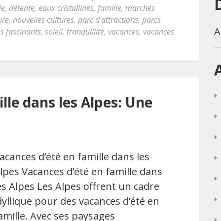
le
,
détente
,
eaux cristallines
,
famille
,
marchés
ure
,
nouvelles cultures
,
parc d'attractions
,
parcs
A
es fascinants
,
soleil
,
tranquillité
,
vacances
,
vacances
lle dans les Alpes: Une
acances d’été en famille dans les
lpes Vacances d’été en famille dans
es Alpes Les Alpes offrent un cadre
dyllique pour des vacances d’été en
amille. Avec ses paysages