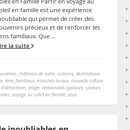
oleil en Famille Partir en voyage au
oleil en famille est une expérience
noubliable qui permet de créer des
ouvenirs précieux et de renforcer les
iens familiaux. Que …
ire la suite
ducatives
,
châteaux de sable
,
cultures
,
destinations
le
,
liens familiaux
,
marchés locaux
,
nouvelle culture
 d'attractions
,
plage
,
restaurants typiques
,
saveurs
onales
,
voyage au soleil en famille
,
zoos
e inoubliables en