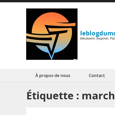
Aller
au
contenu
(Pressez
leblogdum
Entrée)
Découvrir, Inspirer, P
À propos de nous
Contact
Étiquette :
march