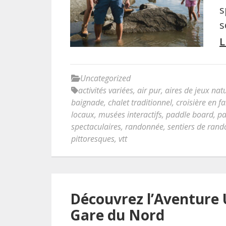
s
s
L
Uncategorized
activités variées
,
air pur
,
aires de jeux natu
baignade
,
chalet traditionnel
,
croisière en fa
locaux
,
musées interactifs
,
paddle board
,
pa
spectaculaires
,
randonnée
,
sentiers de ran
pittoresques
,
vtt
Découvrez l’Aventure 
Gare du Nord