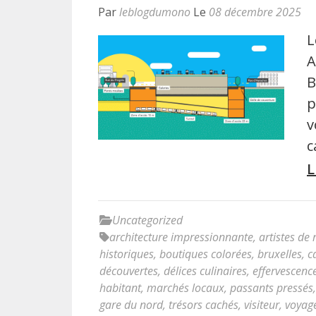
Par
leblogdumono
Le
08 décembre 2025
L
A
B
p
v
c
L
Uncategorized
architecture impressionnante
,
artistes de
historiques
,
boutiques colorées
,
bruxelles
,
c
découvertes
,
délices culinaires
,
effervescenc
habitant
,
marchés locaux
,
passants pressés
gare du nord
,
trésors cachés
,
visiteur
,
voyag