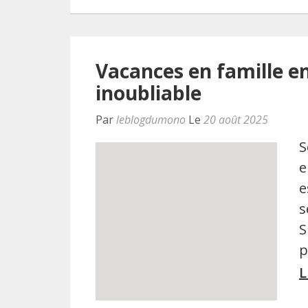
Vacances en famille e
inoubliable
Par
leblogdumono
Le
20 août 2025
S
e
e
s
S
p
L