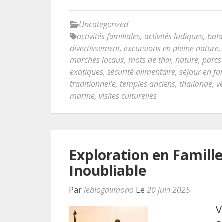
Uncategorized
activités familiales
,
activités ludiques
,
bala
divertissement
,
excursions en pleine nature
marchés locaux
,
mots de thaï
,
nature
,
parcs
exotiques
,
sécurité alimentaire
,
séjour en fa
traditionnelle
,
temples anciens
,
thaïlande
,
v
marine
,
visites culturelles
Exploration en Famille
Inoubliable
Par
leblogdumono
Le
20 juin 2025
V