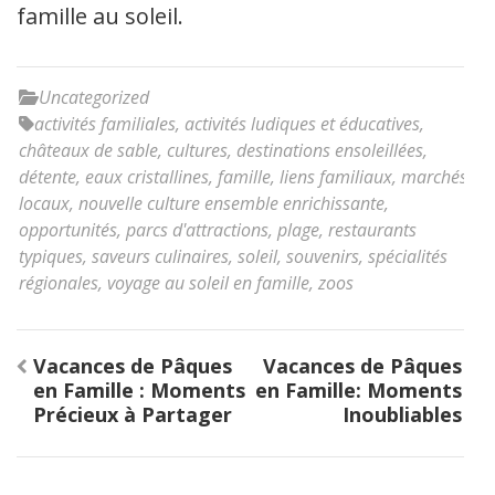
famille au soleil.
Uncategorized
activités familiales
,
activités ludiques et éducatives
,
châteaux de sable
,
cultures
,
destinations ensoleillées
,
détente
,
eaux cristallines
,
famille
,
liens familiaux
,
marchés
locaux
,
nouvelle culture ensemble enrichissante
,
opportunités
,
parcs d'attractions
,
plage
,
restaurants
typiques
,
saveurs culinaires
,
soleil
,
souvenirs
,
spécialités
régionales
,
voyage au soleil en famille
,
zoos
Navigation
Vacances de Pâques
Vacances de Pâques
de
en Famille : Moments
en Famille: Moments
l’article
Précieux à Partager
Inoubliables