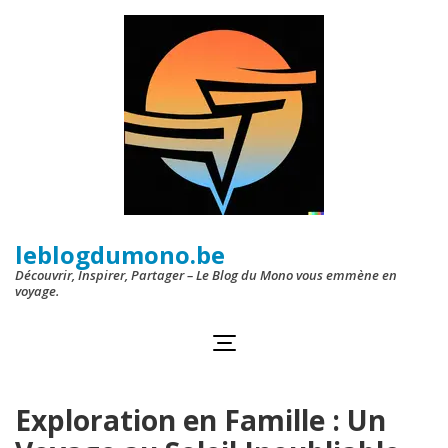
Aller
au
contenu
(Pressez
Entrée)
leblogdumono.be
Découvrir, Inspirer, Partager – Le Blog du Mono vous emmène en
voyage.
Exploration en Famille : Un