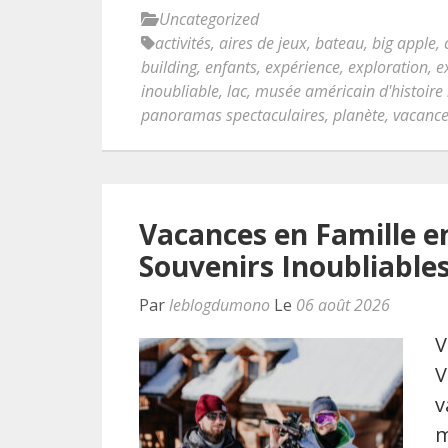
Uncategorized
activités
,
aires de jeux
,
bateau
,
big apple
,
building
,
enfants
,
expérience
,
exploration
,
e
inoubliable
,
lac
,
musée américain d'histoire 
panoramas spectaculaires
,
planète
,
vacanc
Vacances en Famille en
Souvenirs Inoubliable
Par
leblogdumono
Le
06 août 2026
V
V
v
m