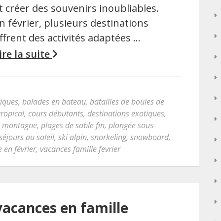
t créer des souvenirs inoubliables.
n février, plusieurs destinations
ffrent des activités adaptées …
ire la suite
tiques
,
balades en bateau
,
batailles de boules de
tropical
,
cours débutants
,
destinations exotiques
,
,
montagne
,
plages de sable fin
,
plongée sous-
séjours au soleil
,
ski alpin
,
snorkeling
,
snowboard
,
 en février
,
vacances famille fevrier
vacances en famille