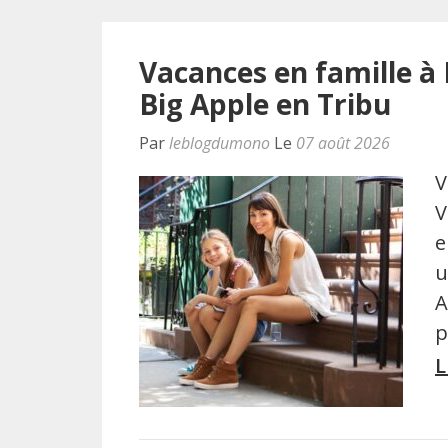
Vacances en famille à
Big Apple en Tribu
Par
leblogdumono
Le
07 août 2026
V
V
e
u
A
p
L