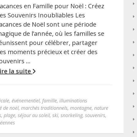
acances en Famille pour Noël : Créez
es Souvenirs Inoubliables Les
acances de Noël sont une période
agique de l’année, où les familles se
éunissent pour célébrer, partager
es moments précieux et créer des
ouvenirs …
ire la suite
icale
,
événementiel
,
famille
,
illuminations
 de noël
,
marchés traditionnels
,
montagne
,
nature
s
,
plage
,
séjour au soleil
,
ski
,
snorkeling
,
souvenirs
,
péennes