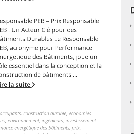
esponsable PEB – Prix Responsable
EB : Un Acteur Clé pour des
âtiments Durables Le Responsable
EB, acronyme pour Performance
nergétique des Bâtiments, joue un
ôle essentiel dans la conception et la
onstruction de bâtiments …
ire la suite
 occupants
,
construction durable
,
economies
urs
,
environnement
,
ingénieurs
,
investissement
mance energétique des bâtiments
,
prix
,