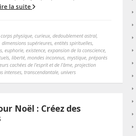
ire la suite
,
corps physique
,
curieux
,
dedoublement astral
,
,
dimensions supérieures
,
entités spirituelles
,
es
,
euphorie
,
existence
,
expansion de la conscience
,
tuels
,
liberté
,
mondes inconnus
,
mystique
,
préparés
urs cachées de l'esprit et de l'âme
,
projection
s intenses
,
transcendantale
,
univers
ur Noël : Créez des
s