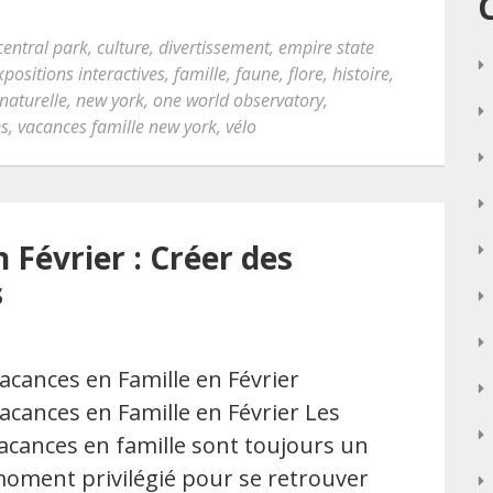
central park
,
culture
,
divertissement
,
empire state
xpositions interactives
,
famille
,
faune
,
flore
,
histoire
,
naturelle
,
new york
,
one world observatory
,
es
,
vacances famille new york
,
vélo
 Février : Créer des
s
acances en Famille en Février
acances en Famille en Février Les
acances en famille sont toujours un
oment privilégié pour se retrouver