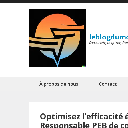
Aller
au
contenu
(Pressez
leblogdum
Entrée)
Découvrir, Inspirer, P
À propos de nous
Contact
Optimisez l’efficacité
Responsable PEB de co