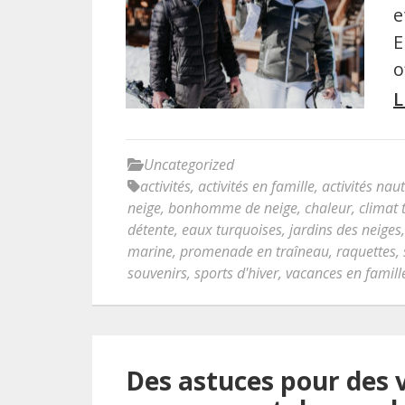
e
E
o
L
Uncategorized
activités
,
activités en famille
,
activités nau
neige
,
bonhomme de neige
,
chaleur
,
climat 
détente
,
eaux turquoises
,
jardins des neiges
marine
,
promenade en traîneau
,
raquettes
,
souvenirs
,
sports d'hiver
,
vacances en famille
Des astuces pour des 