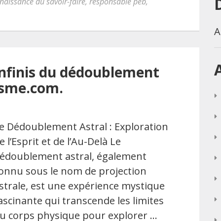
naissance du savoir-faire
,
responsable peb
,
A
infinis du dédoublement
isme.com.
e Dédoublement Astral : Exploration
e l’Esprit et de l’Au-Delà Le
édoublement astral, également
onnu sous le nom de projection
strale, est une expérience mystique
ascinante qui transcende les limites
u corps physique pour explorer …