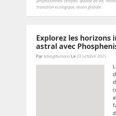
professionnels certifiés
,
qualité de vie
,
recon
transition ecologique
,
vision globale
Explorez les horizons 
astral avec Phosphen
Par
leblogdumono
Le
03 octobre 2025
L
d
d
c
a
f
d