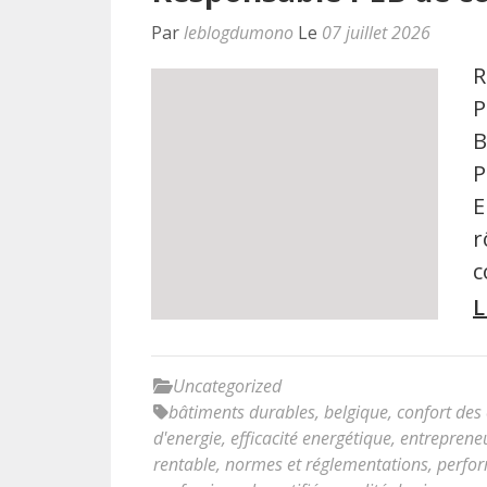
Par
leblogdumono
Le
07 juillet 2026
R
P
B
P
E
r
c
L
Uncategorized
bâtiments durables
,
belgique
,
confort des
d'energie
,
efficacité energétique
,
entreprene
rentable
,
normes et réglementations
,
perfor