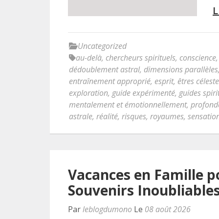
L
Uncategorized
au-delà
,
chercheurs spirituels
,
conscience
dédoublement astral
,
dimensions parallèles
entraînement approprié
,
esprit
,
êtres célest
exploration
,
guide expérimenté
,
guides spiri
mentalement et émotionnellement
,
profonde
astrale
,
réalité
,
risques
,
royaumes
,
sensation
Vacances en Famille po
Souvenirs Inoubliable
Par
leblogdumono
Le
08 août 2026