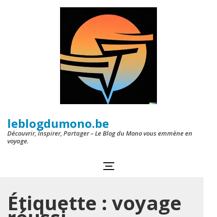
Aller
au
contenu
(Pressez
Entrée)
leblogdumono.be
Découvrir, Inspirer, Partager – Le Blog du Mono vous emmène en
voyage.
Étiquette :
voyage