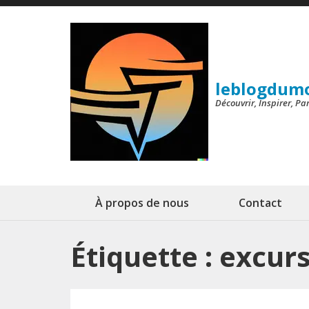
Aller
au
contenu
(Pressez
leblogdum
Entrée)
Découvrir, Inspirer, P
À propos de nous
Contact
Étiquette :
excurs