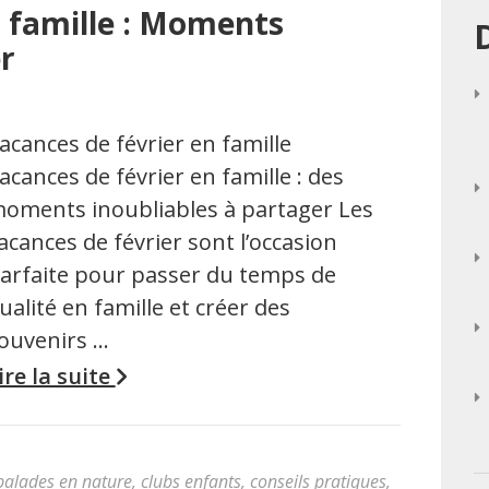
n famille : Moments
r
acances de février en famille
acances de février en famille : des
oments inoubliables à partager Les
acances de février sont l’occasion
arfaite pour passer du temps de
ualité en famille et créer des
ouvenirs …
ire la suite
balades en nature
,
clubs enfants
,
conseils pratiques
,