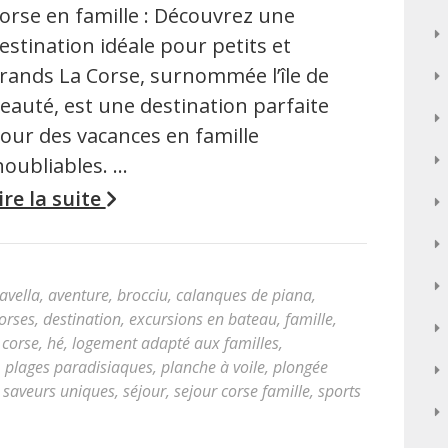
orse en famille : Découvrez une
estination idéale pour petits et
rands La Corse, surnommée l’île de
eauté, est une destination parfaite
our des vacances en famille
noubliables. …
ire la suite
bavella
,
aventure
,
brocciu
,
calanques de piana
,
corses
,
destination
,
excursions en bateau
,
famille
,
 corse
,
hé
,
logement adapté aux familles
,
,
plages paradisiaques
,
planche à voile
,
plongée
,
saveurs uniques
,
séjour
,
sejour corse famille
,
sports