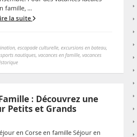
n famille, …
ire la suite
ination
,
escapade culturelle
,
excursions en bateau
,
,
sports nautiques
,
vacances en famille
,
vacances
historique
Famille : Découvrez une
r Petits et Grands
éjour en Corse en famille Séjour en