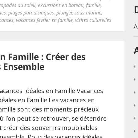
capades au soleil
,
excursions en bateau
,
famille
,
les
,
plages paradisiaques
,
plongée sous-marine
,
cances
,
vacances fevrier en famille
,
visites culturelles
A
n Famille : Créer des
s Ensemble
acances Idéales en Famille Vacances
déales en Famille Les vacances en
amille sont des moments précieux
ù l’on peut se retrouver, se détendre
t créer des souvenirs inoubliables
nsemble. Pour des vacances idéales