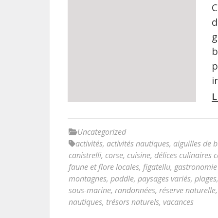
C
d
g
b
p
i
L
Uncategorized
activités
,
activités nautiques
,
aiguilles de 
canistrelli
,
corse
,
cuisine
,
délices culinaires 
faune et flore locales
,
figatellu
,
gastronomie
montagnes
,
paddle
,
paysages variés
,
plages
sous-marine
,
randonnées
,
réserve naturelle
nautiques
,
trésors naturels
,
vacances