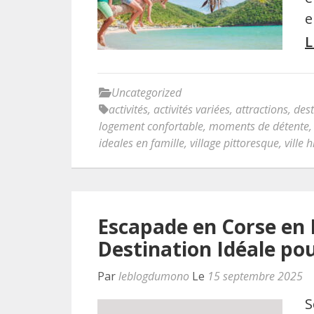
e
L
Uncategorized
activités
,
activités variées
,
attractions
,
dest
logement confortable
,
moments de détente
ideales en famille
,
village pittoresque
,
ville 
Escapade en Corse en 
Destination Idéale pou
Par
leblogdumono
Le
15 septembre 2025
S