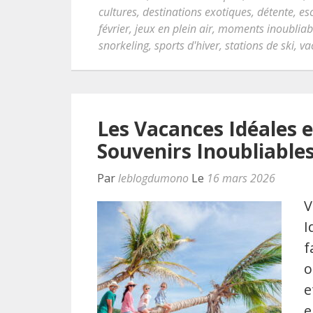
cultures
,
destinations exotiques
,
détente
,
es
février
,
jeux en plein air
,
moments inoubliab
snorkeling
,
sports d'hiver
,
stations de ski
,
va
Les Vacances Idéales e
Souvenirs Inoubliable
Par
leblogdumono
Le
16 mars 2026
V
I
f
o
e
e