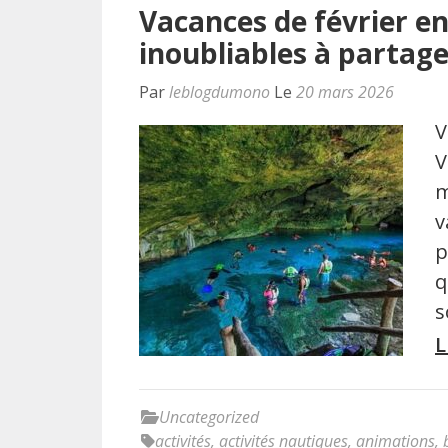
Vacances de février e
inoubliables à partage
Par
leblogdumono
Le
20 mars 2026
V
V
m
v
p
q
s
L
Uncategorized
activités
,
activités nautiques
,
animations
,