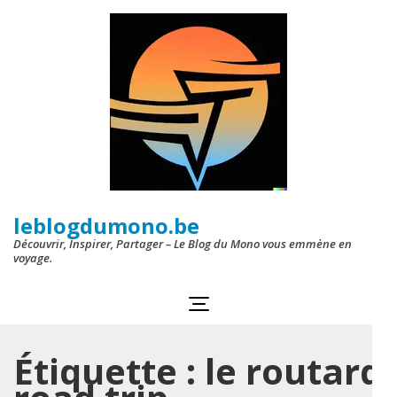
Aller
au
contenu
(Pressez
Entrée)
leblogdumono.be
Découvrir, Inspirer, Partager – Le Blog du Mono vous emmène en
voyage.
Étiquette :
le routard