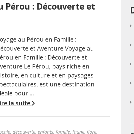
u Pérou : Découverte et
oyage au Pérou en Famille :
écouverte et Aventure Voyage au
érou en Famille : Découverte et
venture Le Pérou, pays riche en
istoire, en culture et en paysages
pectaculaires, est une destination
déale pour …
ire la suite
locale
,
découverte
,
enfants
,
famille
,
faune
,
flore
,