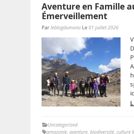
Aventure en Famille a
Émerveillement
Par
leblogdumono
Le
01 juillet 2026
V
D
P
A
h
s
i
L
Uncategorized
amazonie
,
aventure
,
biodiversité
,
culture 