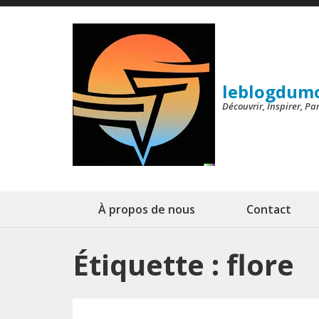
Aller
au
contenu
(Pressez
leblogdum
Entrée)
Découvrir, Inspirer, P
À propos de nous
Contact
Étiquette :
flore