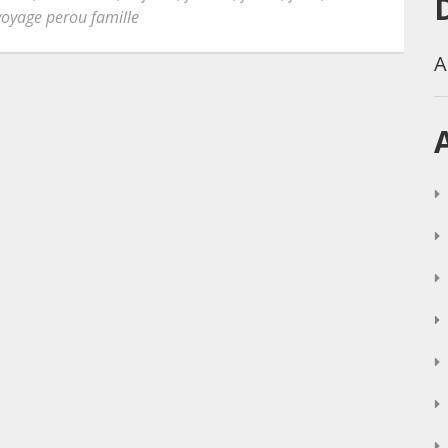
voyage perou famille
A