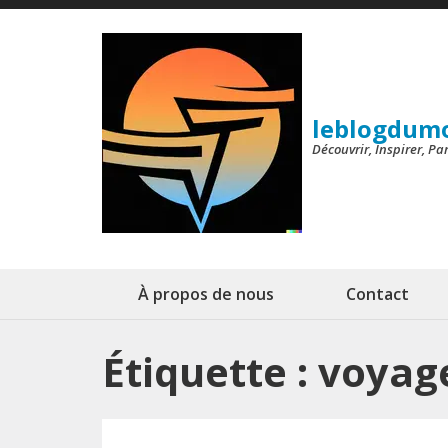
Aller
au
contenu
(Pressez
leblogdum
Entrée)
Découvrir, Inspirer, P
À propos de nous
Contact
Étiquette :
voyage