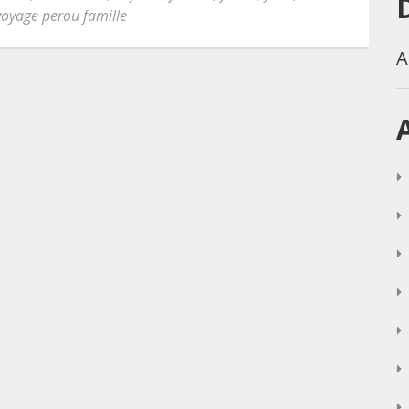
voyage perou famille
A