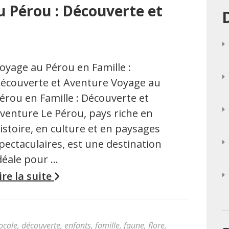
u Pérou : Découverte et
oyage au Pérou en Famille :
écouverte et Aventure Voyage au
érou en Famille : Découverte et
venture Le Pérou, pays riche en
istoire, en culture et en paysages
pectaculaires, est une destination
déale pour …
ire la suite
locale
,
découverte
,
enfants
,
famille
,
faune
,
flore
,