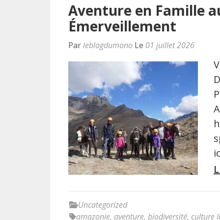
Aventure en Famille a
Émerveillement
Par
leblogdumono
Le
01 juillet 2026
V
D
P
A
h
s
i
L
Uncategorized
amazonie
,
aventure
,
biodiversité
,
culture 