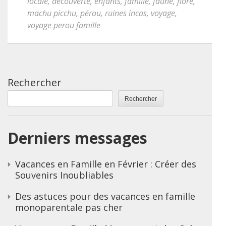
locale
,
découverte
,
enfants
,
famille
,
faune
,
flore
,
machu picchu
,
pérou
,
ruines incas
,
voyage
,
voyage perou famille
Rechercher
Rechercher
Derniers messages
Vacances en Famille en Février : Créer des
Souvenirs Inoubliables
Des astuces pour des vacances en famille
monoparentale pas cher