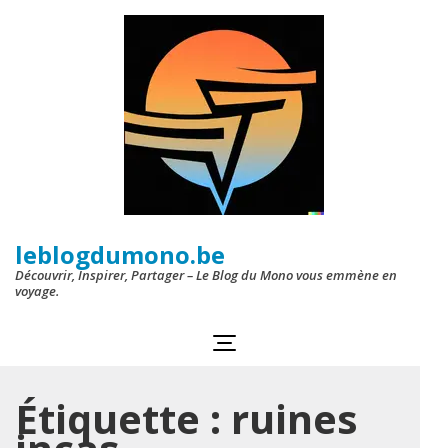
Aller
au
contenu
(Pressez
Entrée)
leblogdumono.be
Découvrir, Inspirer, Partager – Le Blog du Mono vous emmène en
voyage.
Étiquette :
ruines