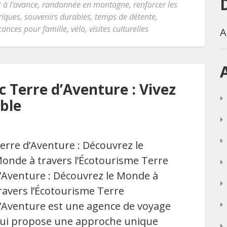
r à l'avance
,
randonnée en montagne
,
renforcer les
oriques
,
souvenirs durables
,
temps de détente
,
cances pour famille
,
vélo
,
visites culturelles
A
 Terre d’Aventure : Vivez
ble
erre d’Aventure : Découvrez le
onde à travers l’Écotourisme Terre
’Aventure : Découvrez le Monde à
ravers l’Écotourisme Terre
’Aventure est une agence de voyage
ui propose une approche unique