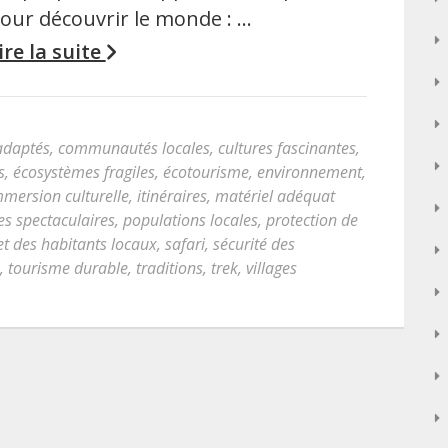
our découvrir le monde : …
ire la suite
 adaptés
,
communautés locales
,
cultures fascinantes
,
s
,
écosystèmes fragiles
,
écotourisme
,
environnement
,
mmersion culturelle
,
itinéraires
,
matériel adéquat
s spectaculaires
,
populations locales
,
protection de
et des habitants locaux
,
safari
,
sécurité des
,
tourisme durable
,
traditions
,
trek
,
villages