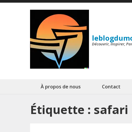
Aller
au
contenu
(Pressez
leblogdum
Entrée)
Découvrir, Inspirer, P
À propos de nous
Contact
Étiquette :
safari