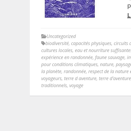
p
L
Uncategorized
biodiversité
,
capacités physiques
,
circuits
cultures locales
,
eau et nourriture suffisante
expérience en randonnée
,
faune sauvage
,
i
pour conditions climatiques
,
nature
,
paysage
la planète
,
randonnée
,
respect de la nature 
voyageurs
,
terre d aventure
,
terre d'aventure
traditionnels
,
voyage