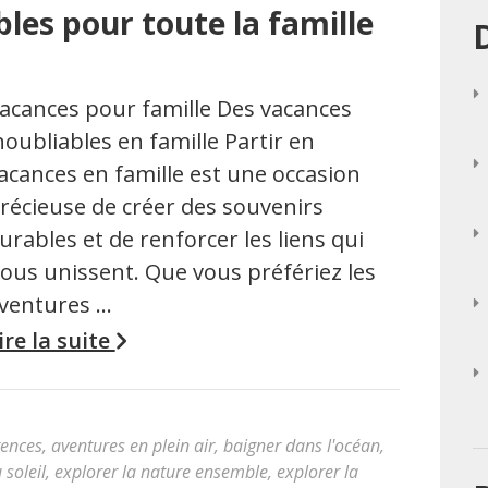
les pour toute la famille
acances pour famille Des vacances
noubliables en famille Partir en
acances en famille est une occasion
récieuse de créer des souvenirs
urables et de renforcer les liens qui
ous unissent. Que vous préfériez les
ventures …
ire la suite
rences
,
aventures en plein air
,
baigner dans l'océan
,
 soleil
,
explorer la nature ensemble
,
explorer la