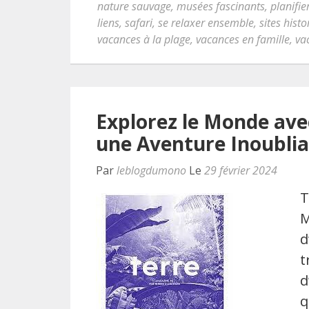
nature sauvage
,
musées fascinants
,
planifie
liens
,
safari
,
se relaxer ensemble
,
sites hist
vacances à la plage
,
vacances en famille
,
va
Explorez le Monde avec
une Aventure Inoublia
Par
leblogdumono
Le
29 février 2024
T
M
d
t
d
q