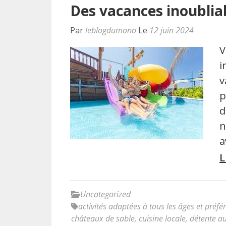
Des vacances inoubliab
Par
leblogdumono
Le
12 juin 2024
V
i
v
p
d
n
a
L
Uncategorized
activités adaptées à tous les âges et préfé
châteaux de sable
,
cuisine locale
,
détente au