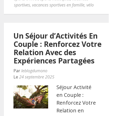
sportives
,
vacances sportives en famille
,
vélo
Un Séjour d’Activités En
Couple : Renforcez Votre
Relation Avec des
Expériences Partagées
Par
leblogdumono
Le
24 septembre 2025
Séjour Activité
en Couple :
Renforcez Votre
Relation en