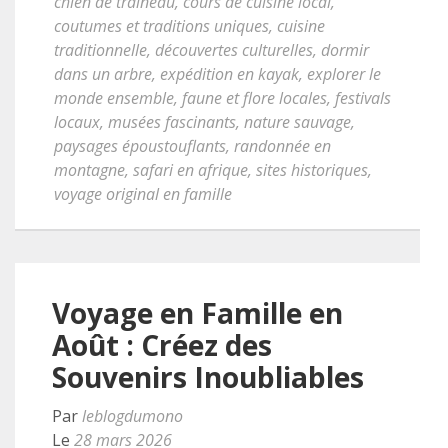
chien de traîneau
,
cours de cuisine local
,
coutumes et traditions uniques
,
cuisine
traditionnelle
,
découvertes culturelles
,
dormir
dans un arbre
,
expédition en kayak
,
explorer le
monde ensemble
,
faune et flore locales
,
festivals
locaux
,
musées fascinants
,
nature sauvage
,
paysages époustouflants
,
randonnée en
montagne
,
safari en afrique
,
sites historiques
,
voyage original en famille
Voyage en Famille en
Août : Créez des
Souvenirs Inoubliables
Par
leblogdumono
Le
28 mars 2026