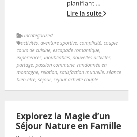
planifiant …
Lire la suite
Uncategorized
activités
,
aventure sportive
,
complicité
,
couple
,
cours de cuisine
,
escapade romantique
,
expériences
,
inoubliables
,
nouvelles activités
,
partage
,
passion commune
,
randonnée en
montagne
,
relation
,
satisfaction mutuelle
,
séance
bien-être
,
séjour
,
sejour activite couple
Explorez la Magie d’un
Séjour Nature en Famille