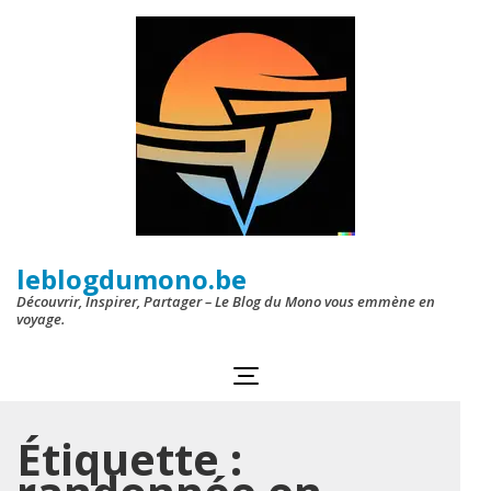
Aller
au
contenu
(Pressez
Entrée)
leblogdumono.be
Découvrir, Inspirer, Partager – Le Blog du Mono vous emmène en
voyage.
Étiquette :