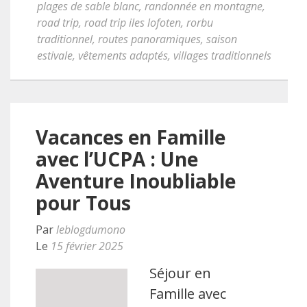
plages de sable blanc
,
randonnée en montagne
,
road trip
,
road trip iles lofoten
,
rorbu
traditionnel
,
routes panoramiques
,
saison
estivale
,
vêtements adaptés
,
villages traditionnels
Vacances en Famille
avec l’UCPA : Une
Aventure Inoubliable
pour Tous
Par
leblogdumono
Le
15 février 2025
Séjour en
Famille avec