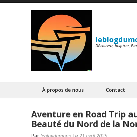
Aller
au
contenu
(Pressez
leblogdum
Entrée)
Découvrir, Inspirer, P
À propos de nous
Contact
Aventure en Road Trip au
Beauté du Nord de la No
Par
leblogdumono
Le
21 avril 2025