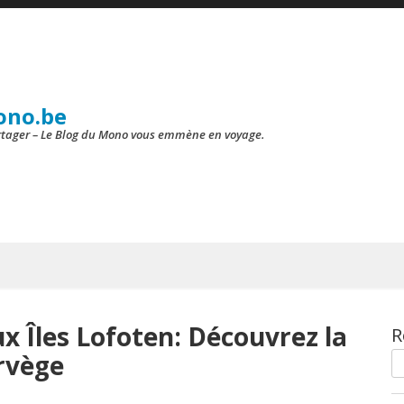
ono.be
artager – Le Blog du Mono vous emmène en voyage.
x Îles Lofoten: Découvrez la
R
rvège