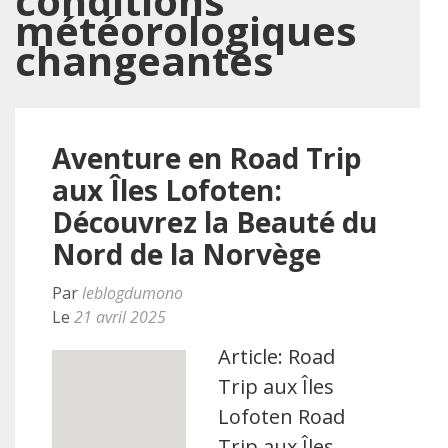
conditions
météorologiques
changeantes
Aventure en Road Trip
aux Îles Lofoten:
Découvrez la Beauté du
Nord de la Norvège
Par
leblogdumono
Le
21 avril 2025
Article: Road
Trip aux Îles
Lofoten Road
Trip aux Îles