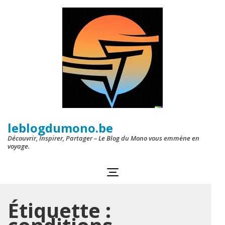
Aller
au
contenu
(Pressez
Entrée)
leblogdumono.be
Découvrir, Inspirer, Partager – Le Blog du Mono vous emmène en
voyage.
Étiquette :