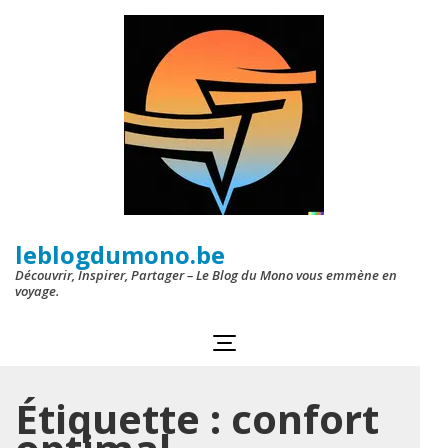
Aller
au
contenu
(Pressez
Entrée)
leblogdumono.be
Découvrir, Inspirer, Partager – Le Blog du Mono vous emmène en
voyage.
Étiquette :
confort