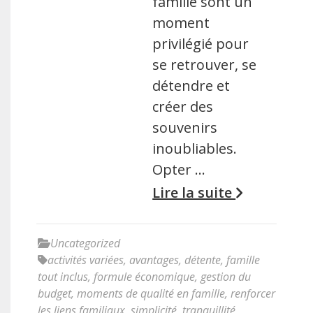
famille sont un
moment
privilégié pour
se retrouver, se
détendre et
créer des
souvenirs
inoubliables.
Opter …
Lire la suite
Uncategorized
activités variées
,
avantages
,
détente
,
famille
tout inclus
,
formule économique
,
gestion du
budget
,
moments de qualité en famille
,
renforcer
les liens familiaux
,
simplicité
,
tranquillité
,