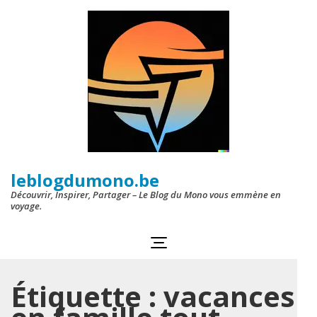
Aller
au
contenu
(Pressez
Entrée)
leblogdumono.be
Découvrir, Inspirer, Partager – Le Blog du Mono vous emmène en
voyage.
Étiquette :
vacances