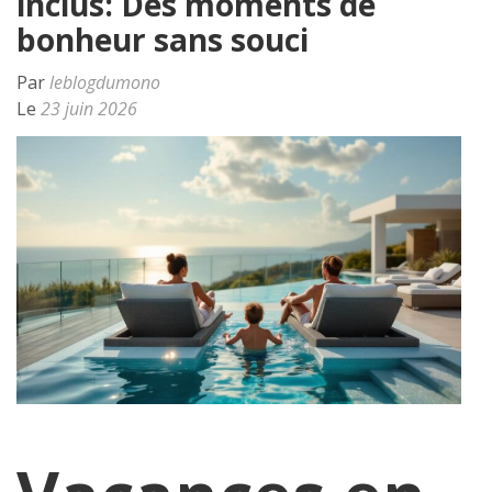
inclus: Des moments de
bonheur sans souci
Par
leblogdumono
Le
23 juin 2026