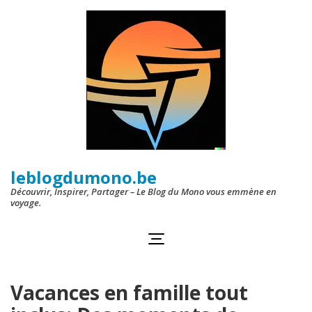
Aller
au
contenu
(Pressez
Entrée)
leblogdumono.be
Découvrir, Inspirer, Partager – Le Blog du Mono vous emmène en
voyage.
Vacances en famille tout