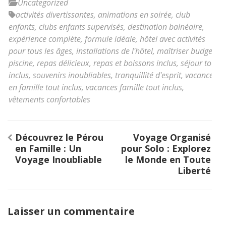
Uncategorized
activités divertissantes
,
animations en soirée
,
club
enfants
,
clubs enfants supervisés
,
destination balnéaire
,
expérience complète
,
formule idéale
,
hôtel avec activités
pour tous les âges
,
installations de l'hôtel
,
maîtriser budget
,
piscine
,
repas délicieux
,
repas et boissons inclus
,
séjour tout
inclus
,
souvenirs inoubliables
,
tranquillité d'esprit
,
vacances
en famille tout inclus
,
vacances famille tout inclus
,
vêtements confortables
Navigation
Découvrez le Pérou
Voyage Organisé
de
en Famille : Un
pour Solo : Explorez
l’article
Voyage Inoubliable
le Monde en Toute
Liberté
Laisser un commentaire