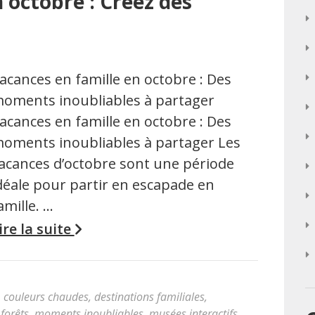
 octobre : Créez des
acances en famille en octobre : Des
oments inoubliables à partager
acances en famille en octobre : Des
oments inoubliables à partager Les
acances d’octobre sont une période
déale pour partir en escapade en
amille. …
ire la suite
,
couleurs chaudes
,
destinations familiales
,
,
forêts
,
moments inoubliables
,
musées interactifs
,