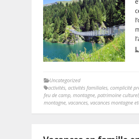
é
c
l
m
l
L
Uncategorized
activités
,
activités familiales
,
complicité pr
feu de camp
,
montagne
,
patrimoine culturel
montagne
,
vacances
,
vacances montagne ete