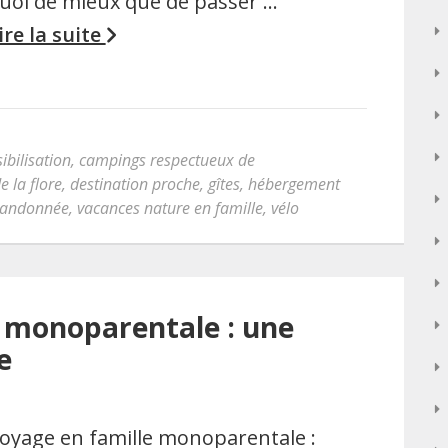
uoi de mieux que de passer …
ire la suite
ibilisation
,
campings respectueux de
e la flore
,
destination proche
,
gîtes
,
hébergement
randonnée
,
vacances nature en famille
,
vélo
e monoparentale : une
e
oyage en famille monoparentale :