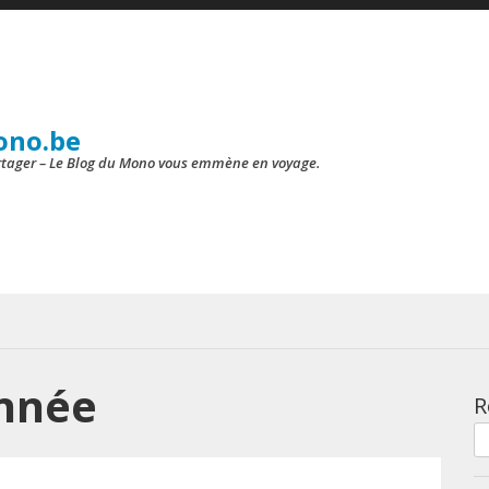
ono.be
artager – Le Blog du Mono vous emmène en voyage.
nnée
R