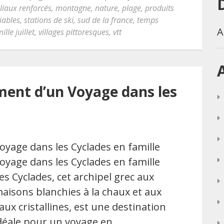
iliaux renforcés
,
montagne
,
nature
,
plage
,
produits
iables
,
stations de ski
,
sud de la france
,
temps
A
lle juillet
,
villages pittoresques
,
vtt
ment d’un Voyage dans les
oyage dans les Cyclades en famille
oyage dans les Cyclades en famille
es Cyclades, cet archipel grec aux
aisons blanchies à la chaux et aux
aux cristallines, est une destination
déale pour un voyage en …