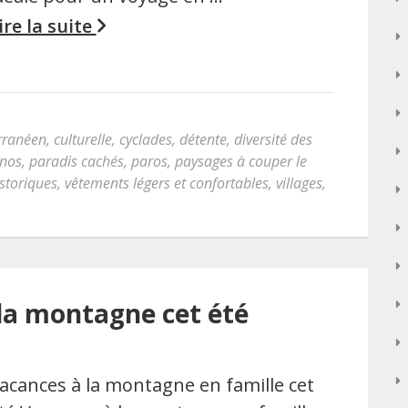
ire la suite
rranéen
,
culturelle
,
cyclades
,
détente
,
diversité des
nos
,
paradis cachés
,
paros
,
paysages à couper le
istoriques
,
vêtements légers et confortables
,
villages
,
 la montagne cet été
acances à la montagne en famille cet