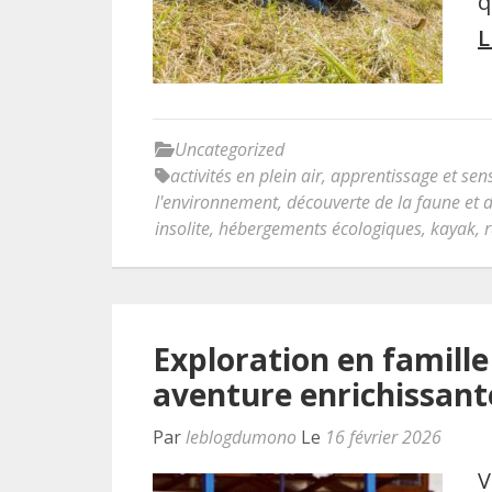
q
L
Uncategorized
activités en plein air
,
apprentissage et sens
l'environnement
,
découverte de la faune et d
insolite
,
hébergements écologiques
,
kayak
,
Exploration en famill
aventure enrichissant
Par
leblogdumono
Le
16 février 2026
V