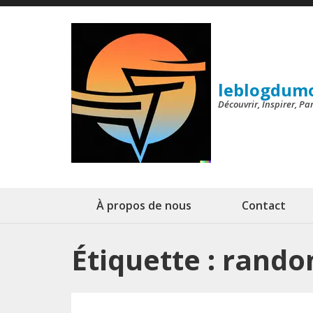
Aller
au
contenu
(Pressez
leblogdum
Entrée)
Découvrir, Inspirer, P
À propos de nous
Contact
Étiquette :
rando