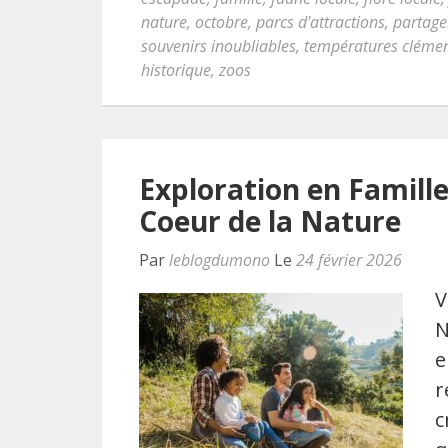
nature
,
octobre
,
parcs d'attractions
,
partage
souvenirs inoubliables
,
températures cléme
historique
,
zoos
Exploration en Famill
Coeur de la Nature
Par
leblogdumono
Le
24 février 2026
V
N
e
r
c