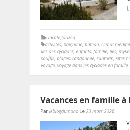
L
Uncategorized
activités
,
baignade
,
bateau
,
climat médite
îles des cyclades
,
enfants
,
famille
,
îles
,
myko
souffle
,
plages
,
randonnée
,
santorin
,
sites h
voyage
,
voyage dans les cyclades en famille
Vacances en famille à
Par
leblogdumono
Le
23 mars 2026
V