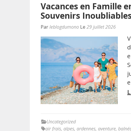
Vacances en Famille en 
Souvenirs Inoubliable
Par
leblogdumono
Le
29 juillet 2026
V
d
e
S
j
e
L
Uncategorized
air frais
,
alpes
,
ardennes
,
aventure
,
balnéa