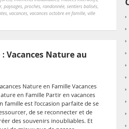
r
,
paysages
,
proches
,
randonnée
,
sentiers balisés
,
ntes
,
vacances
,
vacances octobre en famille
,
ville
e : Vacances Nature au
acances Nature en Famille Vacances
ature en Famille Partir en vacances
n famille est l’occasion parfaite de se
essourcer, de se reconnecter et de
réer des souvenirs inoubliables. Et