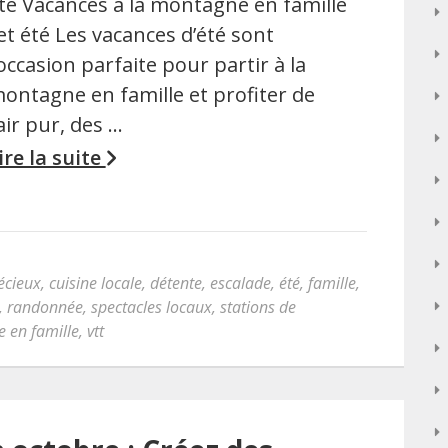
té Vacances à la montagne en famille
et été Les vacances d’été sont
’occasion parfaite pour partir à la
ontagne en famille et profiter de
’air pur, des …
ire la suite
écieux
,
cuisine locale
,
détente
,
escalade
,
été
,
famille
,
,
randonnée
,
spectacles locaux
,
stations de
 en famille
,
vtt