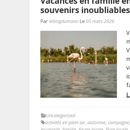
Vacances en famille en
souvenirs inoubliables
Par
leblogdumono
Le
05 mars 2026
V
m
V
m
v
i
f
L
Uncategorized
activités en plein air
,
automne
,
campagne
escapade
,
famille
,
faune locale
,
flore locale