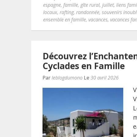
espagne
,
famille
,
gîte rural
,
juillet
,
liens fam
locaux
,
rafting
,
randonnée
,
souvenirs inoubl
ensemble en famille
,
vacances
,
vacances fami
Découvrez l’Enchante
Cyclades en Famille
Par
leblogdumono
Le
30 avril 2026
V
V
L
m
e
i