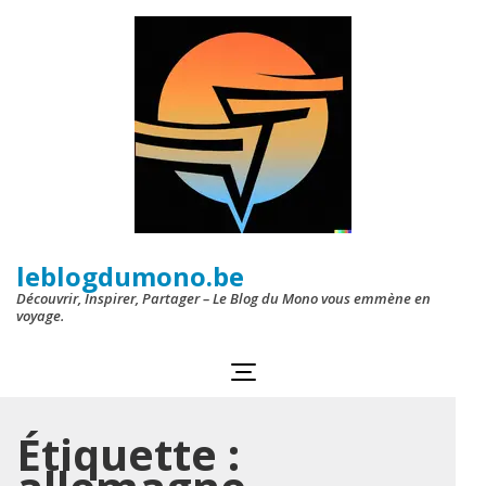
Aller
au
contenu
(Pressez
Entrée)
leblogdumono.be
Découvrir, Inspirer, Partager – Le Blog du Mono vous emmène en
voyage.
Étiquette :