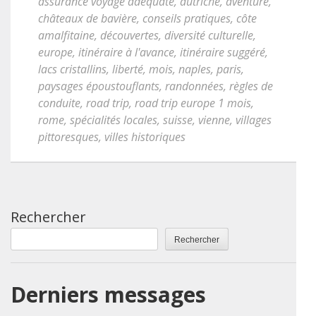
assurance voyage adéquate
,
autriche
,
aventure
,
châteaux de bavière
,
conseils pratiques
,
côte
amalfitaine
,
découvertes
,
diversité culturelle
,
europe
,
itinéraire à l'avance
,
itinéraire suggéré
,
lacs cristallins
,
liberté
,
mois
,
naples
,
paris
,
paysages époustouflants
,
randonnées
,
règles de
conduite
,
road trip
,
road trip europe 1 mois
,
rome
,
spécialités locales
,
suisse
,
vienne
,
villages
pittoresques
,
villes historiques
Rechercher
Rechercher
Derniers messages