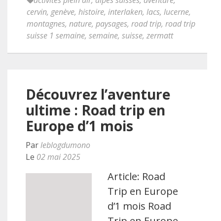
activités plein air
,
alpes suisses
,
aventure
,
cervin
,
genève
,
histoire
,
interlaken
,
lacs
,
lucerne
,
montagnes
,
nature
,
paysages
,
road trip
,
road trip
suisse 1 semaine
,
semaine
,
suisse
,
zermatt
Découvrez l’aventure
ultime : Road trip en
Europe d’1 mois
Par
leblogdumono
Le
02 mai 2025
Article: Road
Trip en Europe
d’1 mois Road
Trip en Europe