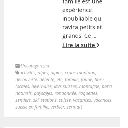
famille est une
expérience
inoubliable qui
ravira petits et
grands. Ce …
Lire la suite
Uncategorized
activités
,
alpes
,
alpins
,
crans-montana
,
découverte
,
détente
,
été
,
famille
,
faune
,
flore
locales
,
hivernales
,
lacs suisses
,
montagne
,
parcs
naturels
,
paysages
,
randonnée
,
raquettes
,
sentiers
,
ski
,
stations
,
suisse
,
vacances
,
vacances
suisse en famille
,
verbier
,
zermatt