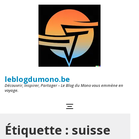
Aller
au
contenu
(Pressez
Entrée)
leblogdumono.be
Découvrir, Inspirer, Partager – Le Blog du Mono vous emmène en
voyage.
Étiquette :
suisse