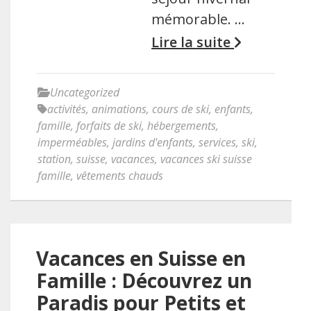
mémorable. …
Lire la suite
Uncategorized
activités
,
animations
,
cours de ski
,
enfants
,
famille
,
forfaits de ski
,
hébergements
,
imperméables
,
jardins d'enfants
,
services
,
ski
,
station
,
suisse
,
vacances
,
vacances ski suisse
famille
,
vêtements chauds
Vacances en Suisse en
Famille : Découvrez un
Paradis pour Petits et