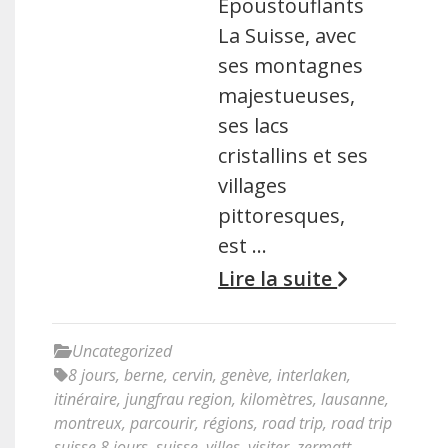
Époustouflants
La Suisse, avec
ses montagnes
majestueuses,
ses lacs
cristallins et ses
villages
pittoresques,
est …
Lire la suite
Uncategorized
8 jours
,
berne
,
cervin
,
genève
,
interlaken
,
itinéraire
,
jungfrau region
,
kilomètres
,
lausanne
,
montreux
,
parcourir
,
régions
,
road trip
,
road trip
suisse 8 jours
,
suisse
,
villes
,
visiter
,
zermatt