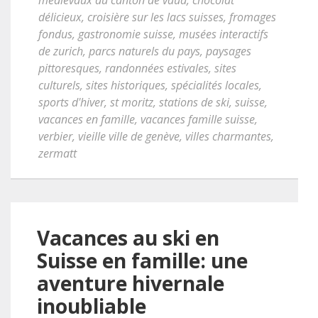
médiévaux du canton de vaud
,
chocolat
délicieux
,
croisière sur les lacs suisses
,
fromages
fondus
,
gastronomie suisse
,
musées interactifs
de zurich
,
parcs naturels du pays
,
paysages
pittoresques
,
randonnées estivales
,
sites
culturels
,
sites historiques
,
spécialités locales
,
sports d'hiver
,
st moritz
,
stations de ski
,
suisse
,
vacances en famille
,
vacances famille suisse
,
verbier
,
vieille ville de genève
,
villes charmantes
,
zermatt
Vacances au ski en
Suisse en famille: une
aventure hivernale
inoubliable