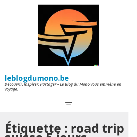
Aller
au
contenu
(Pressez
Entrée)
leblogdumono.be
Découvrir, Inspirer, Partager – Le Blog du Mono vous emmène en
voyage.
Étiquette :
road trip