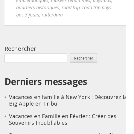
emblématiques
,
musées renommés
,
pays-bas
,
quartiers historiques
,
road trip
,
road trip pays
bas 3 jours
,
rotterdam
Rechercher
Rechercher
Derniers messages
Vacances en famille à New York : Découvrez la
Big Apple en Tribu
Vacances en Famille en Février : Créer des
Souvenirs Inoubliables