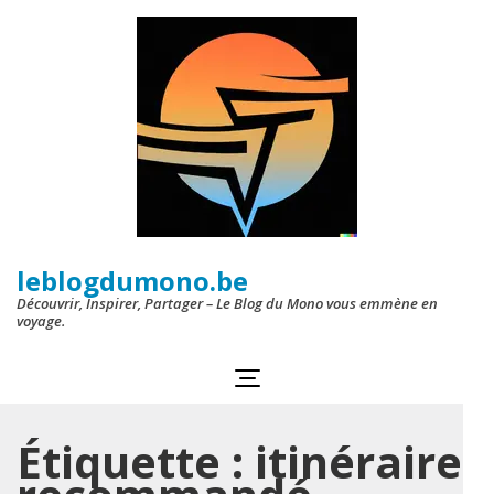
Aller
au
contenu
(Pressez
Entrée)
leblogdumono.be
Découvrir, Inspirer, Partager – Le Blog du Mono vous emmène en
voyage.
Étiquette :
itinéraire