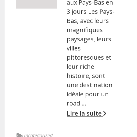
aux Pays-Bas en
3 jours Les Pays-
Bas, avec leurs
magnifiques
paysages, leurs
villes
pittoresques et
leur riche
histoire, sont
une destination
idéale pour un
road …
Lire la suite
Uncategorized