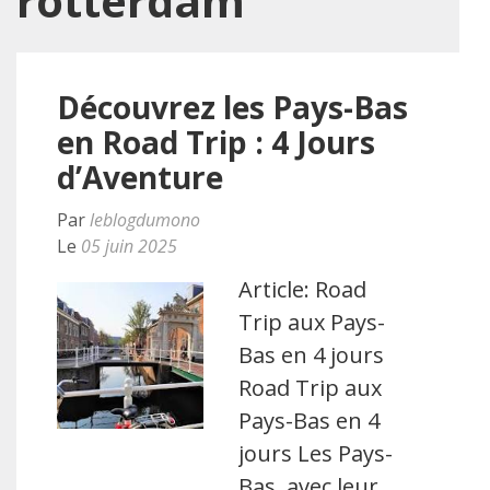
rotterdam
Découvrez les Pays-Bas
en Road Trip : 4 Jours
d’Aventure
Par
leblogdumono
Le
05 juin 2025
Article: Road
Trip aux Pays-
Bas en 4 jours
Road Trip aux
Pays-Bas en 4
jours Les Pays-
Bas, avec leur