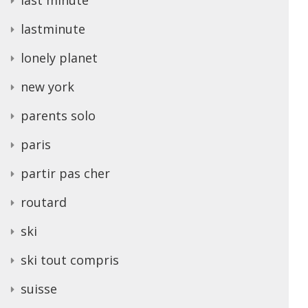
lastminute
lonely planet
new york
parents solo
paris
partir pas cher
routard
ski
ski tout compris
suisse