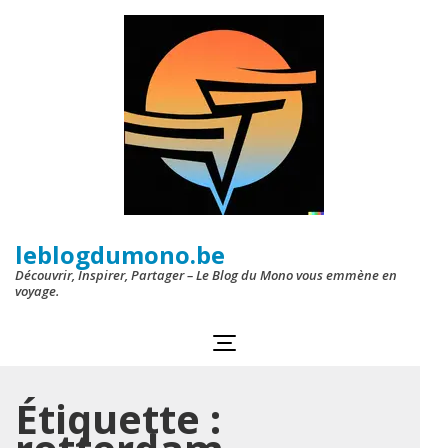
Aller
au
contenu
(Pressez
Entrée)
leblogdumono.be
Découvrir, Inspirer, Partager – Le Blog du Mono vous emmène en
voyage.
Étiquette :