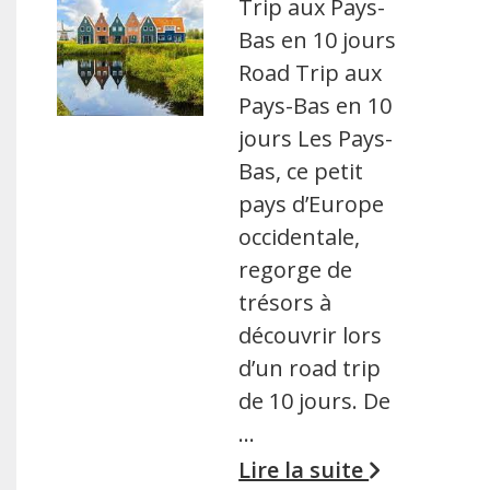
Trip aux Pays-
Bas en 10 jours
Road Trip aux
Pays-Bas en 10
jours Les Pays-
Bas, ce petit
pays d’Europe
occidentale,
regorge de
trésors à
découvrir lors
d’un road trip
de 10 jours. De
…
Lire la suite