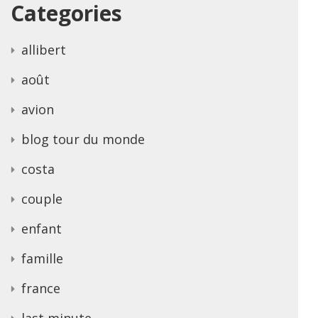
Categories
allibert
août
avion
blog tour du monde
costa
couple
enfant
famille
france
last minute