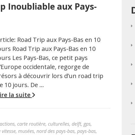
p Inoubliable aux Pays-
rticle: Road Trip aux Pays-Bas en 10
ours Road Trip aux Pays-Bas en 10
ours Les Pays-Bas, ce petit pays
’Europe occidentale, regorge de
résors à découvrir lors d’un road trip
e 10 jours. De …
ire la suite
ractions
,
carte routière
,
culturelles
,
delft
,
gps
,
 vitesse
,
musées
,
nord des pays-bas
,
pays-bas
,