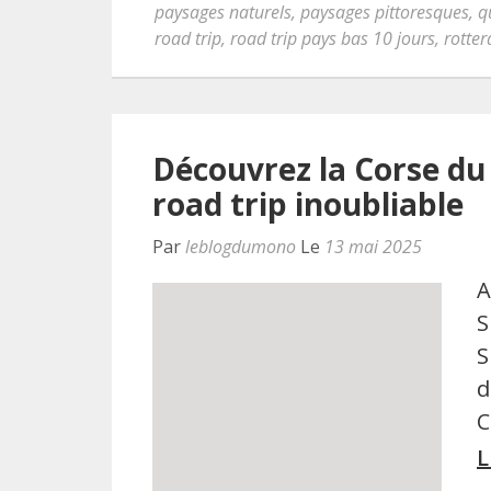
paysages naturels
,
paysages pittoresques
,
q
road trip
,
road trip pays bas 10 jours
,
rotte
Découvrez la Corse du 
road trip inoubliable
Par
leblogdumono
Le
13 mai 2025
A
S
S
d
C
L