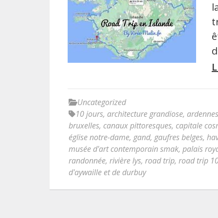
l
t
ê
d
L
Uncategorized
10 jours
,
architecture grandiose
,
ardenne
bruxelles
,
canaux pittoresques
,
capitale cos
église notre-dame
,
gand
,
gaufres belges
,
hav
musée d'art contemporain smak
,
palais roy
randonnée
,
rivière lys
,
road trip
,
road trip 1
d'aywaille et de durbuy