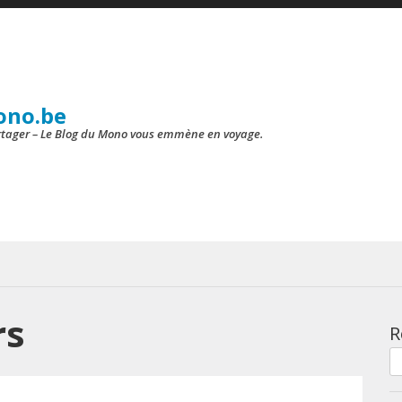
ono.be
artager – Le Blog du Mono vous emmène en voyage.
rs
R