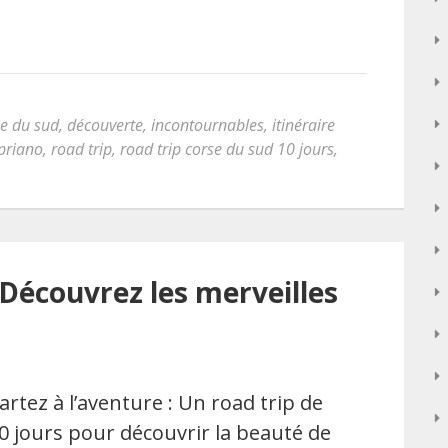
se du sud
,
découverte
,
incontournables
,
itinéraire
priano
,
road trip
,
road trip corse du sud 10 jours
,
: Découvrez les merveilles
artez à l’aventure : Un road trip de
0 jours pour découvrir la beauté de