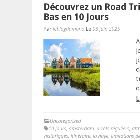
Découvrez un Road Tri
Bas en 10 Jours
Par
leblogdumono
Le
03 juin 2025
A
j
j
d
t
d
L
Uncategorized
10 jours
,
amsterdam
,
arrêts réguliers
,
att
historiques
,
itinéraire
,
la haye
,
limitations de