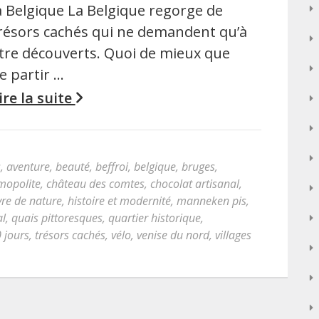
a Belgique La Belgique regorge de
résors cachés qui ne demandent qu’à
tre découverts. Quoi de mieux que
e partir …
ire la suite
s
,
aventure
,
beauté
,
beffroi
,
belgique
,
bruges
,
mopolite
,
château des comtes
,
chocolat artisanal
,
re de nature
,
histoire et modernité
,
manneken pis
,
al
,
quais pittoresques
,
quartier historique
,
0 jours
,
trésors cachés
,
vélo
,
venise du nord
,
villages