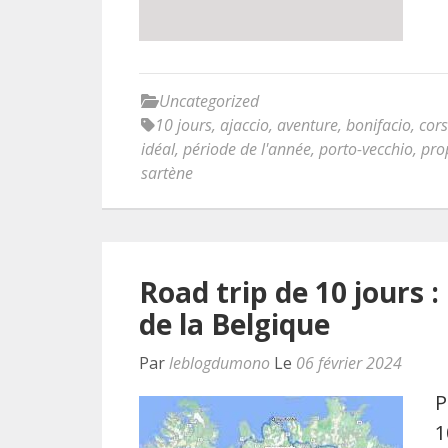
Uncategorized
10 jours
,
ajaccio
,
aventure
,
bonifacio
,
cor
idéal
,
période de l'année
,
porto-vecchio
,
pro
sartène
Road trip de 10 jours 
de la Belgique
Par
leblogdumono
Le
06 février 2024
P
1