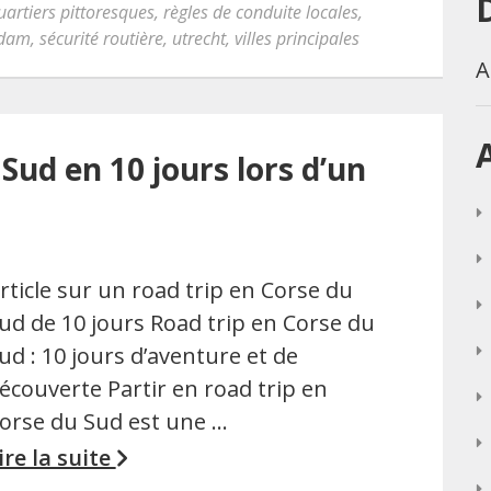
uartiers pittoresques
,
règles de conduite locales
,
rdam
,
sécurité routière
,
utrecht
,
villes principales
A
Sud en 10 jours lors d’un
rticle sur un road trip en Corse du
ud de 10 jours Road trip en Corse du
ud : 10 jours d’aventure et de
écouverte Partir en road trip en
orse du Sud est une …
ire la suite