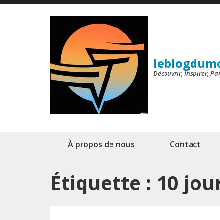
Aller
au
contenu
(Pressez
leblogdum
Entrée)
Découvrir, Inspirer, P
À propos de nous
Contact
Étiquette :
10 jou