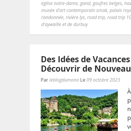
église notre-dame
,
gand
,
gaufres belges
,
hav
musée d'art contemporain smak
,
palais roy
randonnée
,
rivière lys
,
road trip
,
road trip 1
d'aywaille et de durbuy
Des Idées de Vacances
Découvrir de Nouveau
Par
leblogdumono
Le
09 octobre 2023
À
p
n
p
v