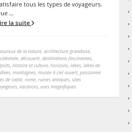
atisfaire tous les types de voyageurs.
ue …
ire la suite
oureux de la nature
,
architecture grandiose
,
ccidentale
,
découvrir
,
destinations fascinantes
,
goûts
,
histoire et culture
,
horizons
,
idées
,
idées de
dives
,
montagnes
,
musée à ciel ouvert
,
passionné
es de sable
,
rome
,
ruines antiques
,
sites
oyageurs
,
vacances
,
vues magnifiques