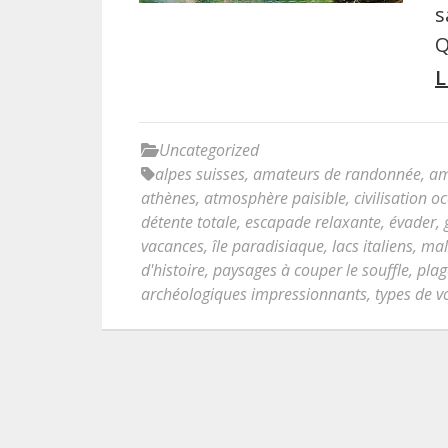
s
Q
L
Uncategorized
alpes suisses
,
amateurs de randonnée
,
am
athènes
,
atmosphère paisible
,
civilisation o
détente totale
,
escapade relaxante
,
évader
,
vacances
,
île paradisiaque
,
lacs italiens
,
mal
d'histoire
,
paysages à couper le souffle
,
plag
archéologiques impressionnants
,
types de v