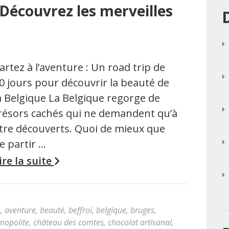
: Découvrez les merveilles
artez à l’aventure : Un road trip de
0 jours pour découvrir la beauté de
a Belgique La Belgique regorge de
résors cachés qui ne demandent qu’à
tre découverts. Quoi de mieux que
e partir …
ire la suite
s
,
aventure
,
beauté
,
beffroi
,
belgique
,
bruges
,
mopolite
,
château des comtes
,
chocolat artisanal
,