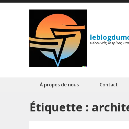
Aller
au
contenu
(Pressez
leblogdum
Entrée)
Découvrir, Inspirer, P
À propos de nous
Contact
Étiquette :
archit