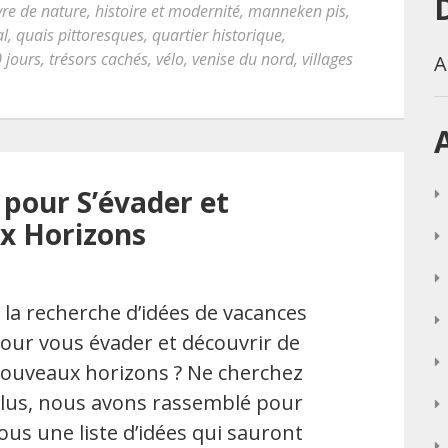
re de nature
,
histoire et modernité
,
manneken pis
,
al
,
quais pittoresques
,
quartier historique
,
0 jours
,
trésors cachés
,
vélo
,
venise du nord
,
villages
A
 pour S’évader et
x Horizons
 la recherche d’idées de vacances
our vous évader et découvrir de
ouveaux horizons ? Ne cherchez
lus, nous avons rassemblé pour
ous une liste d’idées qui sauront