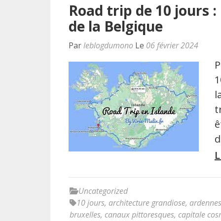
Road trip de 10 jours 
de la Belgique
Par
leblogdumono
Le
06 février 2024
P
1
l
t
ê
d
L
Uncategorized
10 jours
,
architecture grandiose
,
ardenne
bruxelles
,
canaux pittoresques
,
capitale cos