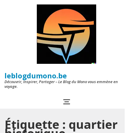
Aller
au
contenu
(Pressez
Entrée)
leblogdumono.be
Découvrir, Inspirer, Partager – Le Blog du Mono vous emmène en
voyage.
Étiquette :
quartier