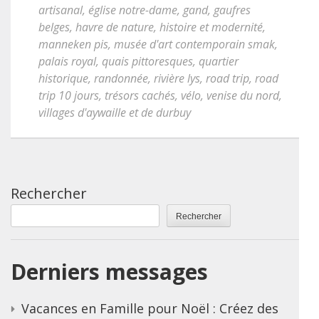
artisanal
,
église notre-dame
,
gand
,
gaufres
belges
,
havre de nature
,
histoire et modernité
,
manneken pis
,
musée d'art contemporain smak
,
palais royal
,
quais pittoresques
,
quartier
historique
,
randonnée
,
rivière lys
,
road trip
,
road
trip 10 jours
,
trésors cachés
,
vélo
,
venise du nord
,
villages d'aywaille et de durbuy
Rechercher
Rechercher
Derniers messages
Vacances en Famille pour Noël : Créez des