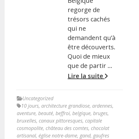
Belgique
regorge de
trésors cachés
qui ne
demandent qu’à
être découverts.
Quoi de mieux
que de partir …
Lire la suite
Uncategorized
10 jours
,
architecture grandiose
,
ardennes
,
aventure
,
beauté
,
beffroi
,
belgique
,
bruges
,
bruxelles
,
canaux pittoresques
,
capitale
cosmopolite
,
château des comtes
,
chocolat
artisanal
,
église notre-dame
,
gand
,
gaufres