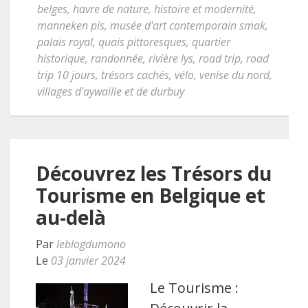
belges
,
havre de nature
,
histoire et modernité
,
manneken pis
,
musée d'art contemporain smak
,
palais royal
,
quais pittoresques
,
quartier
historique
,
randonnée
,
rivière lys
,
road trip
,
road
trip 10 jours
,
trésors cachés
,
vélo
,
venise du nord
,
villages d'aywaille et de durbuy
Découvrez les Trésors du
Tourisme en Belgique et
au-delà
Par
leblogdumono
Le
03 janvier 2024
Le Tourisme :