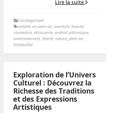
Lire la suite
Uncategorized
activités en plein air
,
aventure
,
beauté
,
connexion
,
découverte
,
endroit pittoresque
,
environnement
,
liberté
,
nature
,
plein air
,
tranquillité
Exploration de l’Univers
Culturel : Découvrez la
Richesse des Traditions
et des Expressions
Artistiques