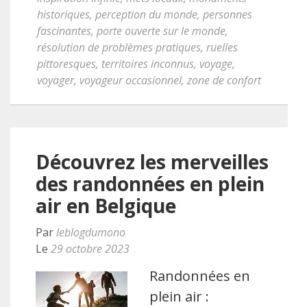
historiques
,
perception du monde
,
personnes
fascinantes
,
porte ouverte sur le monde
,
résolution de problèmes pratiques
,
ruelles
pittoresques
,
territoires inconnus
,
voyage
,
voyager
,
voyageur occasionnel
,
zone de confort
Découvrez les merveilles
des randonnées en plein
air en Belgique
Par
leblogdumono
Le
29 octobre 2023
Randonnées en
plein air :