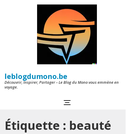
Aller
au
contenu
(Pressez
Entrée)
leblogdumono.be
Découvrir, Inspirer, Partager – Le Blog du Mono vous emmène en
voyage.
Étiquette :
beauté