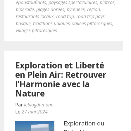
époustouflants
,
paysages spectaculaires
,
pintxos
,
piperade
,
plages dorées
,
pyrénées
,
région
,
restaurants locaux
,
road trip
,
road trip pays
basque
,
traditions uniques
,
vallées pittoresques
,
villages pittoresques
Exploration et Liberté
en Plein Air: Retrouver
l’Harmonie avec la
Nature
Par
leblogdumono
Le
27 mai 2024
Exploration du