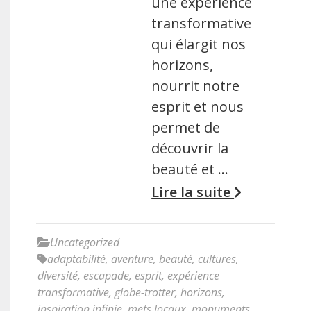
une expérience
transformative
qui élargit nos
horizons,
nourrit notre
esprit et nous
permet de
découvrir la
beauté et …
Lire la suite
Uncategorized
adaptabilité
,
aventure
,
beauté
,
cultures
,
diversité
,
escapade
,
esprit
,
expérience
transformative
,
globe-trotter
,
horizons
,
inspiration infinie
,
mets locaux
,
monuments