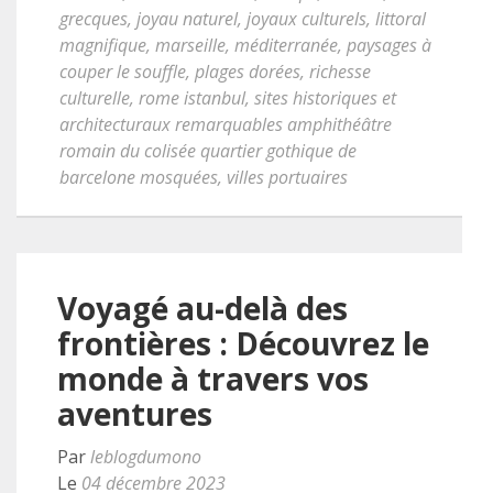
grecques
,
joyau naturel
,
joyaux culturels
,
littoral
magnifique
,
marseille
,
méditerranée
,
paysages à
couper le souffle
,
plages dorées
,
richesse
culturelle
,
rome istanbul
,
sites historiques et
architecturaux remarquables amphithéâtre
romain du colisée quartier gothique de
barcelone mosquées
,
villes portuaires
Voyagé au-delà des
frontières : Découvrez le
monde à travers vos
aventures
Par
leblogdumono
Le
04 décembre 2023