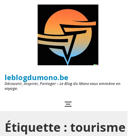
Aller
au
contenu
(Pressez
Entrée)
leblogdumono.be
Découvrir, Inspirer, Partager – Le Blog du Mono vous emmène en
voyage.
Étiquette :
tourisme