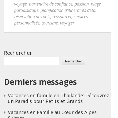
voyage
,
partenaire de confiance
,
passion
,
plage
paradisiaque
,
planification d'itinéraires déta
,
réservation des vols
,
ressourcer
,
services
personnalisés
,
tourisme
,
voyager
Rechercher
Rechercher
Derniers messages
Vacances en famille en Thaïlande: Découvrez
un Paradis pour Petits et Grands
Vacances en Famille au Cœur des Alpes
Suisses