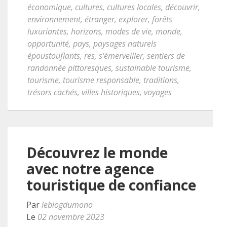
économique
,
cultures
,
cultures locales
,
découvrir
,
environnement
,
étranger
,
explorer
,
forêts
luxuriantes
,
horizons
,
modes de vie
,
monde
,
opportunité
,
pays
,
paysages naturels
époustouflants
,
res
,
s'émerveiller
,
sentiers de
randonnée pittoresques
,
sustainable tourisme
,
tourisme
,
tourisme responsable
,
traditions
,
trésors cachés
,
villes historiques
,
voyages
Découvrez le monde
avec notre agence
touristique de confiance
Par
leblogdumono
Le
02 novembre 2023