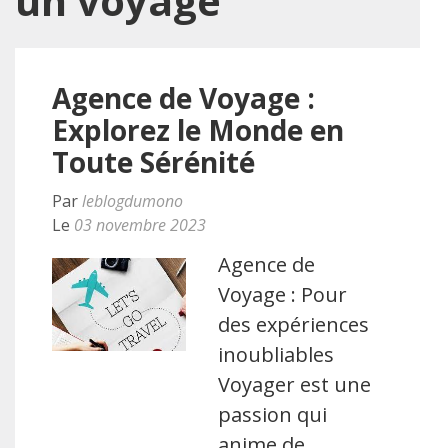
un voyage
Agence de Voyage :
Explorez le Monde en
Toute Sérénité
Par
leblogdumono
Le
03 novembre 2023
Agence de
Voyage : Pour
des expériences
inoubliables
Voyager est une
passion qui
anime de