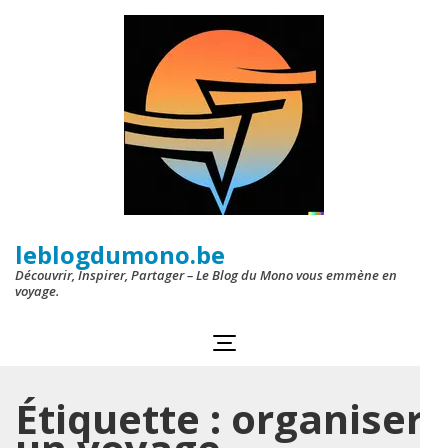
Aller
au
contenu
(Pressez
Entrée)
leblogdumono.be
Découvrir, Inspirer, Partager – Le Blog du Mono vous emmène en
voyage.
Étiquette :
organiser