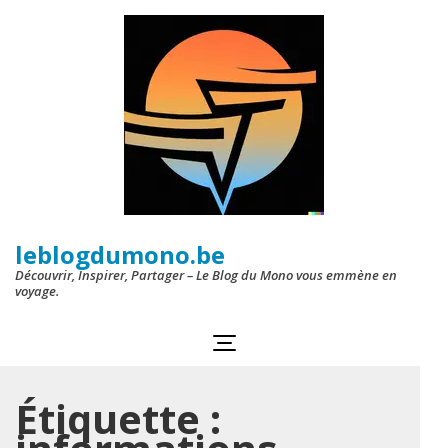
Aller
au
contenu
(Pressez
Entrée)
leblogdumono.be
Découvrir, Inspirer, Partager – Le Blog du Mono vous emmène en
voyage.
Étiquette :