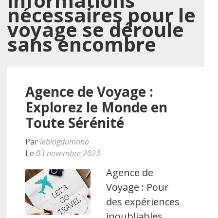
informations
nécessaires pour le
voyage se déroule
sans encombre
Agence de Voyage :
Explorez le Monde en
Toute Sérénité
Par
leblogdumono
Le
03 novembre 2023
Agence de
Voyage : Pour
des expériences
inoubliables