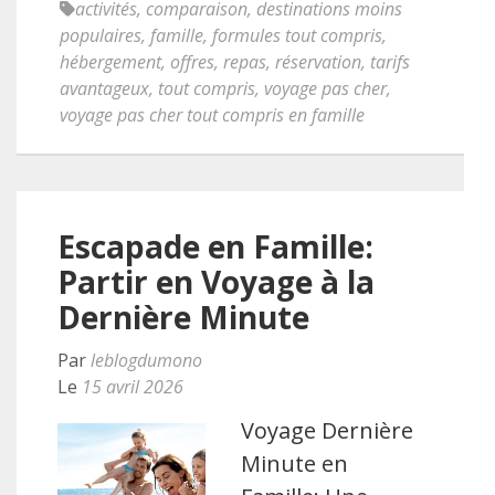
activités
,
comparaison
,
destinations moins
populaires
,
famille
,
formules tout compris
,
hébergement
,
offres
,
repas
,
réservation
,
tarifs
avantageux
,
tout compris
,
voyage pas cher
,
voyage pas cher tout compris en famille
Escapade en Famille:
Partir en Voyage à la
Dernière Minute
Par
leblogdumono
Le
15 avril 2026
Voyage Dernière
Minute en