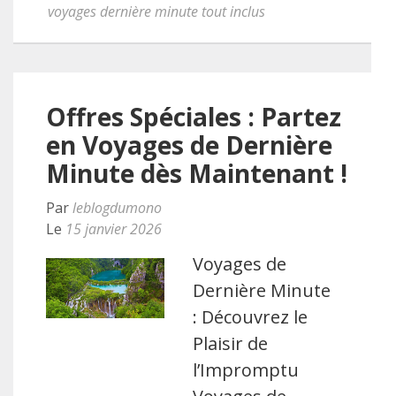
voyages dernière minute tout inclus
Offres Spéciales : Partez
en Voyages de Dernière
Minute dès Maintenant !
Par
leblogdumono
Le
15 janvier 2026
Voyages de
Dernière Minute
: Découvrez le
Plaisir de
l’Impromptu