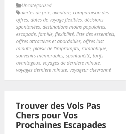
Uncategorized
alertes de prix
,
aventure
,
comparaison des
offres
,
dates de voyage flexibles
,
décisions
spontanées
,
destinations moins populaires
,
escapade
,
famille
,
flexibilité
,
liste des essentiels
,
offres attractives et abordables
,
offres last
minute
,
plaisir de l'impromptu
,
romantique
,
souvenirs mémorables
,
spontanéité
,
tarifs
avantageux
,
voyages de dernière minute
,
voyages derniere minute
,
voyageur chevronné
Trouver des Vols Pas
Chers pour Vos
Prochaines Escapades