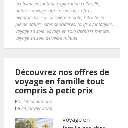
exotisme envoûtant
,
exploration culturelle
,
nature sauvage
,
offre de voyage
,
offres
avantageuses de dernière minute
,
retraite en
pleine nature
,
sites spécialisés
,
tarifs avantageux
,
voyage en solo
,
voyage en solo derniere minute
,
voyage en solo dernière minute
Découvrez nos offres de
voyage en famille tout
compris à petit prix
Par
leblogdumono
Le
24 janvier 2026
Voyage en