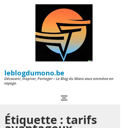
Aller
au
contenu
(Pressez
Entrée)
leblogdumono.be
Découvrir, Inspirer, Partager – Le Blog du Mono vous emmène en
voyage.
Étiquette :
tarifs