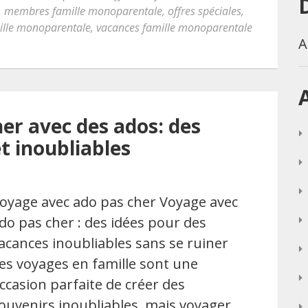
,
membres famille monoparentale
,
offres spéciales
,
ille monoparentale
,
vacances famille monoparentale
A
er avec des ados: des
t inoubliables
oyage avec ado pas cher Voyage avec
do pas cher : des idées pour des
acances inoubliables sans se ruiner
es voyages en famille sont une
ccasion parfaite de créer des
ouvenirs inoubliables, mais voyager