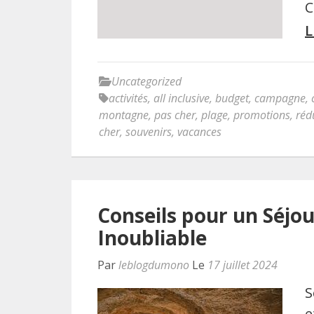
C
L
Uncategorized
activités
,
all inclusive
,
budget
,
campagne
,
montagne
,
pas cher
,
plage
,
promotions
,
réd
cher
,
souvenirs
,
vacances
Conseils pour un Séjou
Inoubliable
Par
leblogdumono
Le
17 juillet 2024
S
e