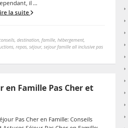
ependant, il …
ire la suite
conseils
,
destination
,
famille
,
hébergement
,
uctions
,
repas
,
séjour
,
sejour famille all inclusive pas
r en Famille Pas Cher et
éjour Pas Cher en Famille: Conseils
t Astuces Séjour Pas Cher en Famille: