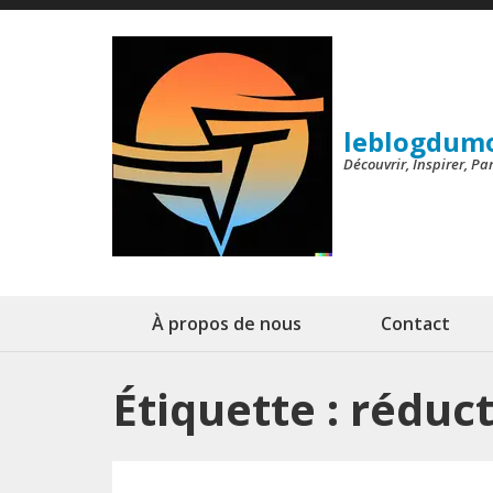
Aller
au
contenu
(Pressez
leblogdum
Entrée)
Découvrir, Inspirer, P
À propos de nous
Contact
Étiquette :
réduct