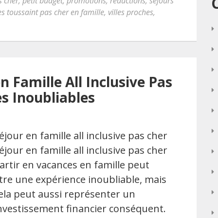
s cher
,
petit budget
,
promotions
,
réductions
,
séjours
s toussaint pas cher en famille
,
villes proches
,
n Famille All Inclusive Pas
s Inoubliables
éjour en famille all inclusive pas cher
éjour en famille all inclusive pas cher
artir en vacances en famille peut
tre une expérience inoubliable, mais
ela peut aussi représenter un
nvestissement financier conséquent.