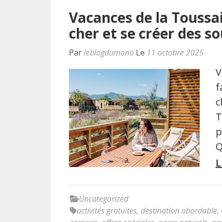
Vacances de la Toussai
cher et se créer des s
Par
leblogdumono
Le
11 octobre 2025
V
f
c
T
p
Q
L
Uncategorized
activités gratuites
,
destination abordable
,