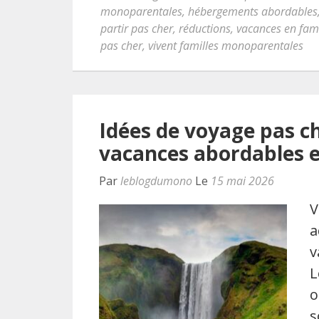
monoparentales
,
hébergements abordables
partir pas cher
,
réductions
,
vacances en fam
pas cher
,
vivent familles monoparentales
Idées de voyage pas ch
vacances abordables e
Par
leblogdumono
Le
15 mai 2026
V
a
v
L
o
s