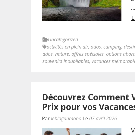
L
Uncategorized
activités en plein air
,
ados
,
camping
,
desti
ados
,
nature
,
offres spéciales
,
options abor
souvenirs inoubliables
,
vacances mémorabl
Découvrez Comment Vo
Prix pour vos Vacance
Par
leblogdumono
Le
07 avril 2026
V