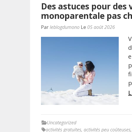
Des astuces pour des 
monoparentale pas c
Par
leblogdumono
Le
05 août 2026
V
d
e
p
f
p
L
Uncategorized
activités gratuites
,
activités peu coûteuses