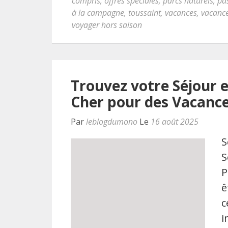
compris
,
offres spéciales
,
parcs naturels
,
pa
à la campagne
,
toussaint
,
vacances
,
vacance
voyager hors saison
Trouvez votre Séjour e
Cher pour des Vacance
Par
leblogdumono
Le
16 août 2025
S
S
P
ê
c
i