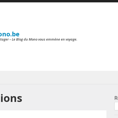
ono.be
artager – Le Blog du Mono vous emmène en voyage.
ions
R