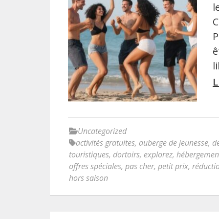
l
C
P
ê
l
L
Uncategorized
activités gratuites
,
auberge de jeunesse
,
d
touristiques
,
dortoirs
,
explorez
,
hébergemen
offres spéciales
,
pas cher
,
petit prix
,
réducti
hors saison