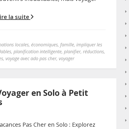
…
ire la suite
nations locales
,
économiques
,
famille
,
impliquer les
dables
,
planification intelligente
,
planifier
,
réductions
,
es
,
voyage avec ado pas cher
,
voyager
yager en Solo à Petit
s
acances Pas Cher en Solo : Explorez