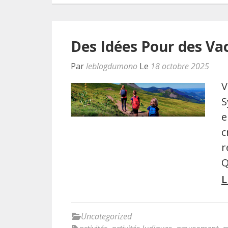
Des Idées Pour des Va
Par
leblogdumono
Le
18 octobre 2025
V
S
e
c
r
Q
L
Uncategorized