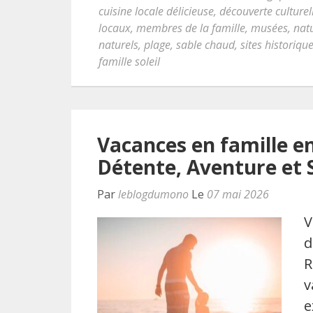
cuisine locale délicieuse
,
découverte culturel
locaux
,
membres de la famille
,
musées
,
nat
naturels
,
plage
,
sable chaud
,
sites historiqu
famille soleil
Vacances en famille e
Détente, Aventure et 
Par
leblogdumono
Le
07 mai 2026
V
d
R
v
e