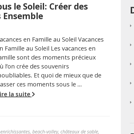
s le Soleil: Créer des
s Ensemble
acances en Famille au Soleil Vacances
n Famille au Soleil Les vacances en
amille sont des moments précieux
ù l’on crée des souvenirs
noubliables. Et quoi de mieux que de
asser ces moments sous le …
ire la suite
enrichissantes
,
beach-volley
,
châteaux de sable
,