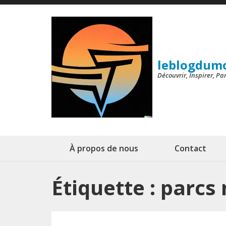
Aller
au
contenu
(Pressez
leblogdum
Entrée)
Découvrir, Inspirer, P
À propos de nous
Contact
Étiquette :
parcs 