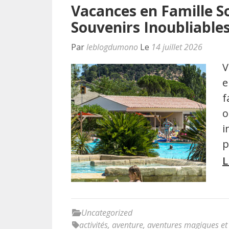
Vacances en Famille Sou
Souvenirs Inoubliable
Par
leblogdumono
Le
14 juillet 2026
V
e
f
o
i
p
L
Uncategorized
activités
,
aventure
,
aventures magiques et 