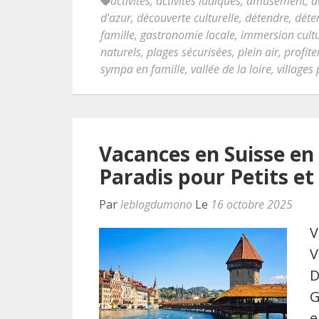
activités
,
activités ludiques
,
amusement
,
a
d'azur
,
découverte culturelle
,
détendre
,
déte
famille
,
gastronomie locale
,
immersion cultu
naturels
,
plages sécurisées
,
plein air
,
profite
sympa en famille
,
vallée de la loire
,
villages
Vacances en Suisse en
Paradis pour Petits e
Par
leblogdumono
Le
16 octobre 2025
V
V
D
G
e