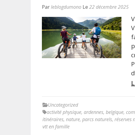
Par
leblogdumono
Le
22 décembre 2025
V
V
f
p
c
P
d
L
Uncategorized
activité physique
,
ardennes
,
belgique
,
com
itinéraires
,
nature
,
parcs naturels
,
réserves 
vtt en famille