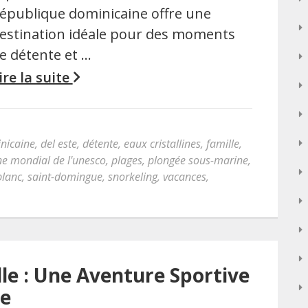
épublique dominicaine offre une
estination idéale pour des moments
e détente et …
ire la suite
inicaine
,
del este
,
détente
,
eaux cristallines
,
famille
,
e mondial de l'unesco
,
plages
,
plongée sous-marine
,
blanc
,
saint-domingue
,
snorkeling
,
vacances
,
le : Une Aventure Sportive
le