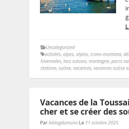
i
g
L
Uncategorized
activités
,
alpes
,
alpins
,
crans-montana
,
dé
hivernales
,
lacs suisses
,
montagne
,
parcs na
stations
,
suisse
,
vacances
,
vacances suisse e
Vacances de la Toussai
cher et se créer des s
Par
leblogdumono
Le
11 octobre 2025