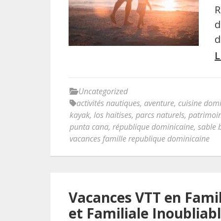
R
d
d
L
Uncategorized
activités nautiques
,
aventure
,
cuisine dom
kayak
,
los haitises
,
parcs naturels
,
patrimoin
punta cana
,
république dominicaine
,
sable 
vacances famille republique dominicaine
Vacances VTT en Famil
et Familiale Inoubliab