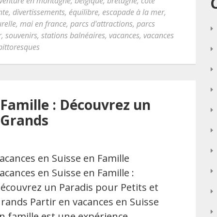
venture en montagne
,
belgique
,
bretagne
,
côte
nte
,
divertissements
,
équilibre
,
escapade à la mer
,
relle
,
mai en france
,
parcs d'attractions
,
parcs
r
,
souvenirs
,
stations balnéaires
,
vacances
,
vacances
 pittoresques
 Famille : Découvrez un
t Grands
acances en Suisse en Famille
acances en Suisse en Famille :
écouvrez un Paradis pour Petits et
rands Partir en vacances en Suisse
n famille est une expérience