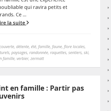
noubliable qui ravira petits et
rands. Ce …
ire la suite
couverte
,
détente
,
été
,
famille
,
faune
,
flore locales
,
turels
,
paysages
,
randonnée
,
raquettes
,
sentiers
,
ski
,
n famille
,
verbier
,
zermatt
nt en famille : Partir pas
ouvenirs