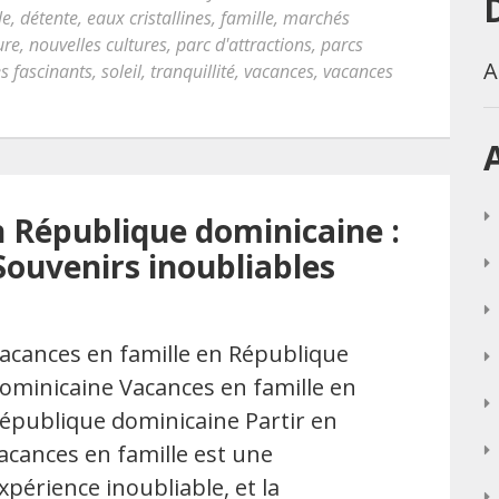
le
,
détente
,
eaux cristallines
,
famille
,
marchés
ure
,
nouvelles cultures
,
parc d'attractions
,
parcs
A
es fascinants
,
soleil
,
tranquillité
,
vacances
,
vacances
n République dominicaine :
Souvenirs inoubliables
acances en famille en République
ominicaine Vacances en famille en
épublique dominicaine Partir en
acances en famille est une
xpérience inoubliable, et la