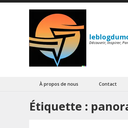
Aller
au
contenu
(Pressez
leblogdum
Entrée)
Découvrir, Inspirer, P
À propos de nous
Contact
Étiquette :
panor