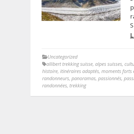
p
r
S
L
Uncategorized
allibert trekking suisse
,
alpes suisses
,
cult
histoire
,
itinéraires adaptés
,
moments forts 
randonneurs
,
panoramas
,
passionnés
,
pass
randonnées
,
trekking