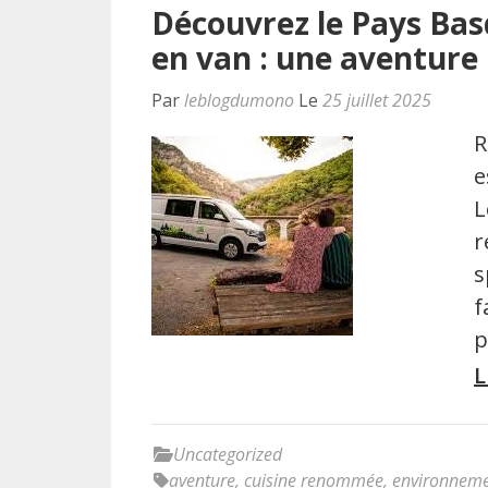
Découvrez le Pays Bas
en van : une aventure 
Par
leblogdumono
Le
25 juillet 2025
R
e
L
r
s
f
p
L
Uncategorized
aventure
,
cuisine renommée
,
environnem