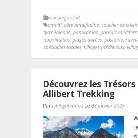
Uncategorized
amalfi
,
côte amalfitaine
,
coucher de soleil
tyrrhénienne
,
panoramas
,
paradis méditerr
napolitaines
,
plages dorées
,
positano
,
ravel
spécialités locales
,
villages médiévaux
,
villa
Découvrez les Trésors 
Allibert Trekking
Par
leblogdumono
Le
08 janvier 2025
A
l
s