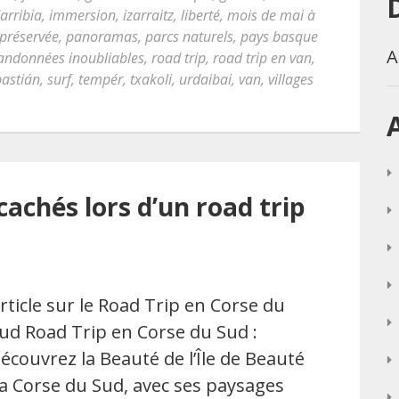
arribia
,
immersion
,
izarraitz
,
liberté
,
mois de mai à
 préservée
,
panoramas
,
parcs naturels
,
pays basque
A
andonnées inoubliables
,
road trip
,
road trip en van
,
bastián
,
surf
,
tempér
,
txakoli
,
urdaibai
,
van
,
villages
cachés lors d’un road trip
rticle sur le Road Trip en Corse du
ud Road Trip en Corse du Sud :
écouvrez la Beauté de l’Île de Beauté
a Corse du Sud, avec ses paysages