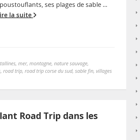
poustouflants, ses plages de sable …
ire la suite
tallines
,
mer
,
montagne
,
nature sauvage
,
s
,
road trip
,
road trip corse du sud
,
sable fin
,
villages
lant Road Trip dans les