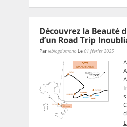
Découvrez la Beauté de
d’un Road Trip Inoubli
Par
leblogdumono
Le
01 février 2025
A
A
A
I
s
C
d
L