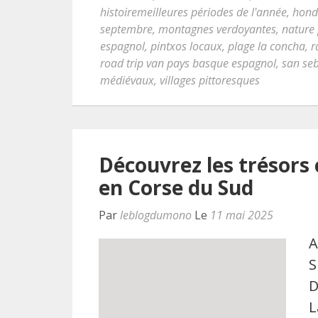
histoiremeilleures périodes de l'année
,
hond
septembre
,
montagnes verdoyantes
,
nature
espagnol
,
pintxos locaux
,
plage la concha
,
r
road trip van pays basque espagnol
,
san se
médiévaux
,
villages pittoresques
Découvrez les trésors 
en Corse du Sud
Par
leblogdumono
Le
11 mai 2025
A
S
D
L