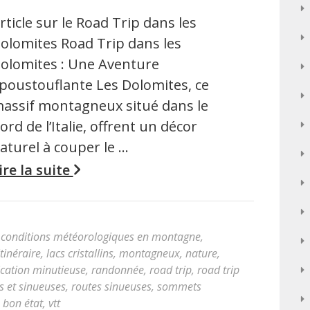
rticle sur le Road Trip dans les
olomites Road Trip dans les
olomites : Une Aventure
poustouflante Les Dolomites, ce
assif montagneux situé dans le
ord de l’Italie, offrent un décor
aturel à couper le …
ire la suite
,
conditions météorologiques en montagne
,
itinéraire
,
lacs cristallins
,
montagneux
,
nature
,
ication minutieuse
,
randonnée
,
road trip
,
road trip
 et sinueuses
,
routes sinueuses
,
sommets
 bon état
,
vtt