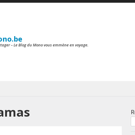
ono.be
artager – Le Blog du Mono vous emmène en voyage.
amas
R