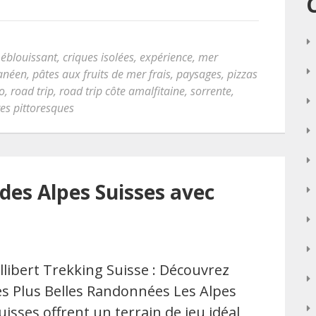
 éblouissant
,
criques isolées
,
expérience
,
mer
anéen
,
pâtes aux fruits de mer frais
,
paysages
,
pizzas
lo
,
road trip
,
road trip côte amalfitaine
,
sorrente
,
ges pittoresques
des Alpes Suisses avec
llibert Trekking Suisse : Découvrez
es Plus Belles Randonnées Les Alpes
uisses offrent un terrain de jeu idéal