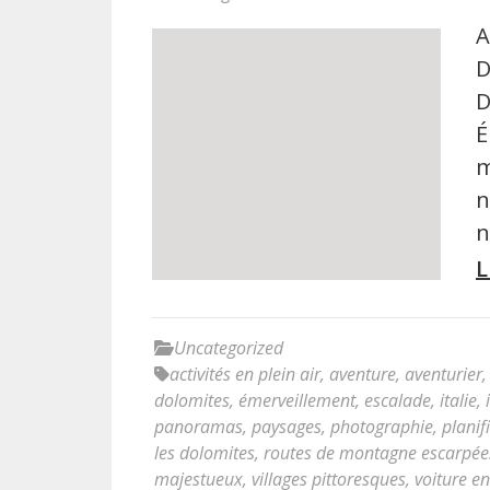
A
D
D
É
m
n
n
L
Uncategorized
activités en plein air
,
aventure
,
aventurier
dolomites
,
émerveillement
,
escalade
,
italie
,
panoramas
,
paysages
,
photographie
,
planif
les dolomites
,
routes de montagne escarpées
majestueux
,
villages pittoresques
,
voiture en