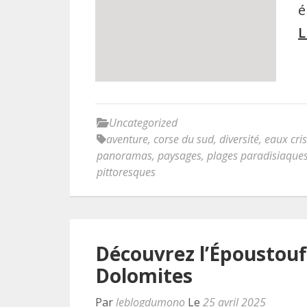
é
L
Uncategorized
aventure
,
corse du sud
,
diversité
,
eaux cris
panoramas
,
paysages
,
plages paradisiaque
pittoresques
Découvrez l’Époustouf
Dolomites
Par
leblogdumono
Le
25 avril 2025